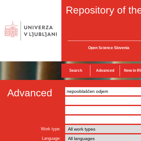
Repository of the
Open Science Slovenia
Search
Advanced
New in R
Advanced
Work type:
Language: