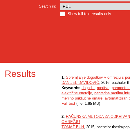
Search in:
Show full text results only
Results
1.
Spremljanje dogodkov v omrežju s po
DANIJEL DAVIDOVIĆ
, 2016, bachelor t
Keywords:
dogodki
,
meritve
,
parametrir
električne energije
,
napredna merilna infr
merilno priključne omare
,
avtomatiziran 
Full text
(file, 1,85 MB)
2.
RAČUNSKA METODA ZA ODKRIVAN
OMREŽJU
TOMAŽ BUH
, 2015, bachelor thesis/pap