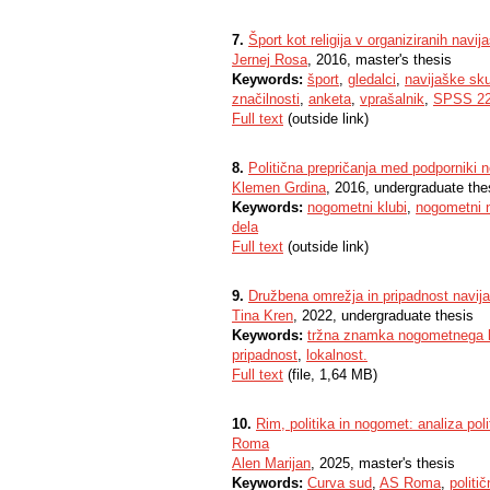
7.
Šport kot religija v organiziranih navi
Jernej Rosa
, 2016, master's thesis
Keywords:
šport
,
gledalci
,
navijaške sk
značilnosti
,
anketa
,
vprašalnik
,
SPSS 22
Full text
(outside link)
8.
Politična prepričanja med podporniki n
Klemen Grdina
, 2016, undergraduate the
Keywords:
nogometni klubi
,
nogometni n
dela
Full text
(outside link)
9.
Družbena omrežja in pripadnost navi
Tina Kren
, 2022, undergraduate thesis
Keywords:
tržna znamka nogometnega 
pripadnost
,
lokalnost.
Full text
(file, 1,64 MB)
10.
Rim, politika in nogomet: analiza po
Roma
Alen Marijan
, 2025, master's thesis
Keywords:
Curva sud
,
AS Roma
,
politi