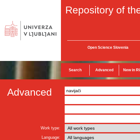
Repository of the
Open Science Slovenia
Search
Advanced
New in R
Advanced
Work type:
Language: