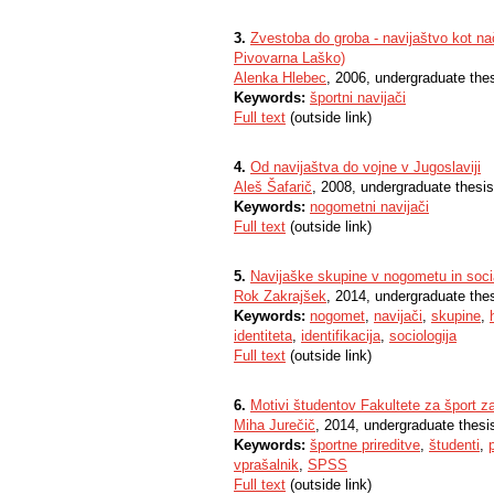
3.
Zvestoba do groba - navijaštvo kot na
Pivovarna Laško)
Alenka Hlebec
, 2006, undergraduate the
Keywords:
športni navijači
Full text
(outside link)
4.
Od navijaštva do vojne v Jugoslaviji
Aleš Šafarič
, 2008, undergraduate thesis
Keywords:
nogometni navijači
Full text
(outside link)
5.
Navijaške skupine v nogometu in socia
Rok Zakrajšek
, 2014, undergraduate the
Keywords:
nogomet
,
navijači
,
skupine
,
identiteta
,
identifikacija
,
sociologija
Full text
(outside link)
6.
Motivi študentov Fakultete za šport za
Miha Jurečič
, 2014, undergraduate thesi
Keywords:
športne prireditve
,
študenti
,
vprašalnik
,
SPSS
Full text
(outside link)