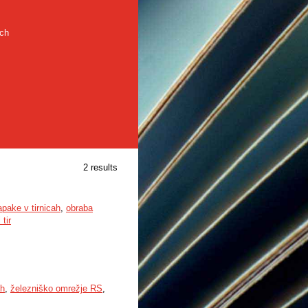
rch
2 results
apake v tirnicah
,
obraba
tir
ah
,
železniško omrežje RS
,