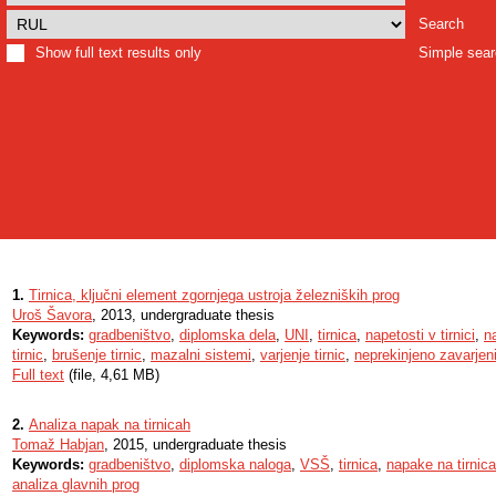
Search
Show full text results only
Simple sea
1.
Tirnica, ključni element zgornjega ustroja železniških prog
Uroš Šavora
, 2013, undergraduate thesis
Keywords:
gradbeništvo
,
diplomska dela
,
UNI
,
tirnica
,
napetosti v tirnici
,
n
tirnic
,
brušenje tirnic
,
mazalni sistemi
,
varjenje tirnic
,
neprekinjeno zavarjeni 
Full text
(file, 4,61 MB)
2.
Analiza napak na tirnicah
Tomaž Habjan
, 2015, undergraduate thesis
Keywords:
gradbeništvo
,
diplomska naloga
,
VSŠ
,
tirnica
,
napake na tirnic
analiza glavnih prog