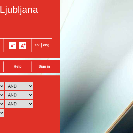
 Ljubljana
|
slv
eng
Help
Sign in