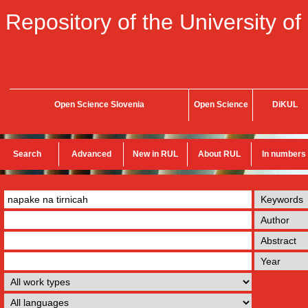
Repository of the University of
Open Science Slovenia
Open Science
DiKUL
Search
Advanced
New in RUL
About RUL
In numbers