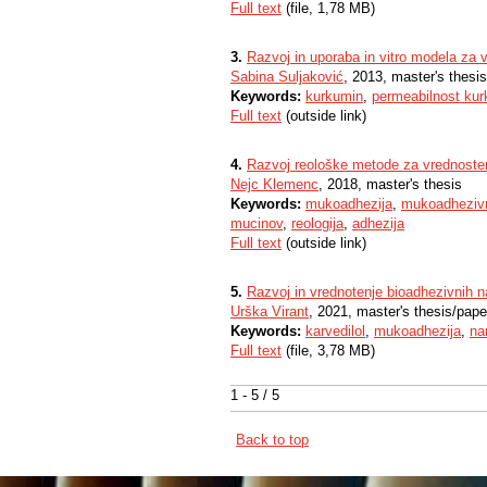
Full text
(file, 1,78 MB)
3.
Razvoj in uporaba in vitro modela za 
Sabina Suljaković
, 2013, master's thesis
Keywords:
kurkumin
,
permeabilnost ku
Full text
(outside link)
4.
Razvoj reološke metode za vrednoste
Nejc Klemenc
, 2018, master's thesis
Keywords:
mukoadhezija
,
mukoadhezivn
mucinov
,
reologija
,
adhezija
Full text
(outside link)
5.
Razvoj in vrednotenje bioadhezivnih 
Urška Virant
, 2021, master's thesis/pape
Keywords:
karvedilol
,
mukoadhezija
,
na
Full text
(file, 3,78 MB)
1 - 5 / 5
Back to top