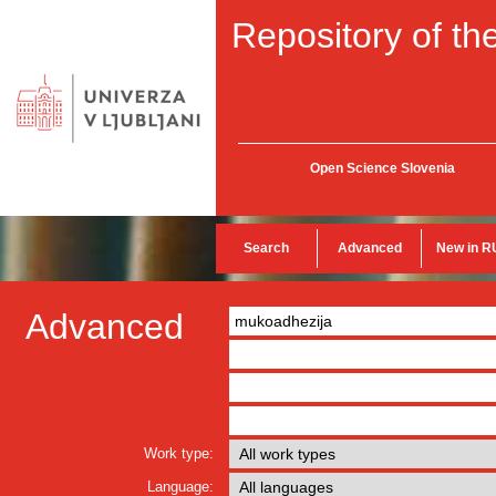
Repository of the
Open Science Slovenia
Search
Advanced
New in R
Advanced
Work type:
Language: