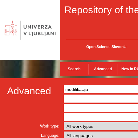
Repository of the
Open Science Slovenia
Search
Advanced
New in R
Advanced
Work type:
Language: