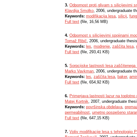
3.
Odpornost proti glivam s silicijevimi 
Klavdija Smolko
, 2006, undergraduate th
Keywords:
modifikacija lesa
,
silicij
,
fung
Full text
(file, 16,56 MB)
4.
Odpornost s silicijevimi spojinami mod
Tomaž Ribič
, 2006, undergraduate thesi
Keywords:
les
,
modrenje
,
zaščita lesa
,
Full text
(file, 293,41 KB)
5.
Sorpcijske lastnosti lesa zaščitenega 
Marko Vavkman
, 2006, undergraduate th
Keywords:
les
,
zaščita lesa
,
baker
,
amin
Full text
(file, 654,92 KB)
6.
Primerjava lastnosti lazur na toplotn
Matej Kortnik
, 2007, undergraduate thes
Keywords:
površinska obdelava
,
prema
permeabilnost
,
umetno pospešeno stara
Full text
(file, 647,15 KB)
7.
Vpliv modifikacije lesa s tehnologijo Pl