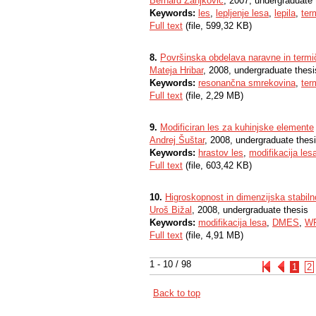
Bernard Zanjkovič
, 2007, undergraduate 
Keywords:
les
,
lepljenje lesa
,
lepila
,
ter
Full text
(file, 599,32 KB)
8.
Površinska obdelava naravne in term
Mateja Hribar
, 2008, undergraduate thesi
Keywords:
resonančna smrekovina
,
ter
Full text
(file, 2,29 MB)
9.
Modificiran les za kuhinjske elemente
Andrej Šuštar
, 2008, undergraduate thes
Keywords:
hrastov les
,
modifikacija les
Full text
(file, 603,42 KB)
10.
Higroskopnost in dimenzijska stabiln
Uroš Bižal
, 2008, undergraduate thesis
Keywords:
modifikacija lesa
,
DMES
,
W
Full text
(file, 4,91 MB)
1 - 10 / 98
1
2
Back to top