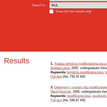
Search in:
Show full text results only
Results
1.
Analiza termično modificiranega lesa z
Boštjan Lesar
, 2005, undergraduate thes
Keywords:
termična modifikacija lesa
,
i
Full text
(file, 730,32 KB)
2.
Odpornost v vročem olju modificiraneg
David Hrastnik
, 2005, undergraduate the
Keywords:
modifikacija lesa
,
površinski
Full text
(file, 598,87 KB)