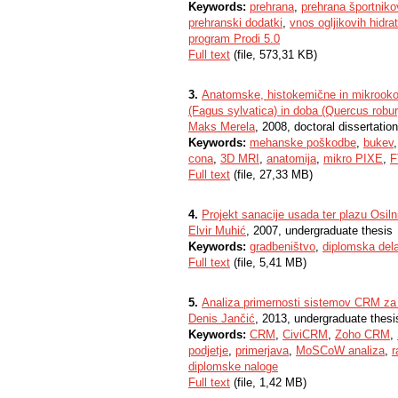
Keywords:
prehrana
,
prehrana športniko
prehranski dodatki
,
vnos ogljikovih hidra
program Prodi 5.0
Full text
(file, 573,31 KB)
3.
Anatomske, histokemične in mikroo
(Fagus sylvatica) in doba (Quercus robur
Maks Merela
, 2008, doctoral dissertation
Keywords:
mehanske poškodbe
,
bukev
cona
,
3D MRI
,
anatomija
,
mikro PIXE
,
F
Full text
(file, 27,33 MB)
4.
Projekt sanacije usada ter plazu Osiln
Elvir Muhić
, 2007, undergraduate thesis
Keywords:
gradbeništvo
,
diplomska del
Full text
(file, 5,41 MB)
5.
Analiza primernosti sistemov CRM za 
Denis Jančić
, 2013, undergraduate thesi
Keywords:
CRM
,
CiviCRM
,
Zoho CRM
,
podjetje
,
primerjava
,
MoSCoW analiza
,
r
diplomske naloge
Full text
(file, 1,42 MB)