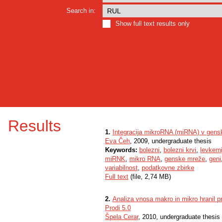
Search in:
Show full text results only
Results
1.
Integracija mikroRNA (miRNA) v genske
Eva Čeh
, 2009, undergraduate thesis
Keywords:
bolezni
,
bolezni krvi
,
levkemi
miRNK
,
mikro RNA
,
genske mreže
,
geni
variabilnost
,
podatkovne zbirke
Full text
(file, 2,74 MB)
2.
Analiza vnosa makro in mikro hranil p
Prodi 5.0
Špela Cerar
, 2010, undergraduate thesis