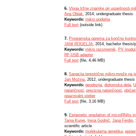
6.
Vloga tržne znamke pri uspešnosti mik
Ana Oblak
, 2014, undergraduate thesis
Keywords:
mikro podjetja
Full text
(outside link)
7.
Programska oprema za končno kontrol
JANI ROGELJA
, 2014, bachelor thesis/
Keywords:
mikro razsmernik
,
PV modul
RF-USB adapter
Full text
(file, 4,46 MB)
8.
Sanacija terestrične mikro-mreže na 
Jan Možina
, 2012, undergraduate thesis
Keywords:
geodezija
,
diplomska dela
,
U
natančnost
,
precizna natančnost
,
običaj
opazovalni steber
Full text
(file, 3,16 MB)
9.
Epigenetic regulation of microRNAs i
Tanja Kunej
,
Irena Godnič
,
Jana Ferdin
,
scientific article
Keywords:
molekularna genetika
,
epigen