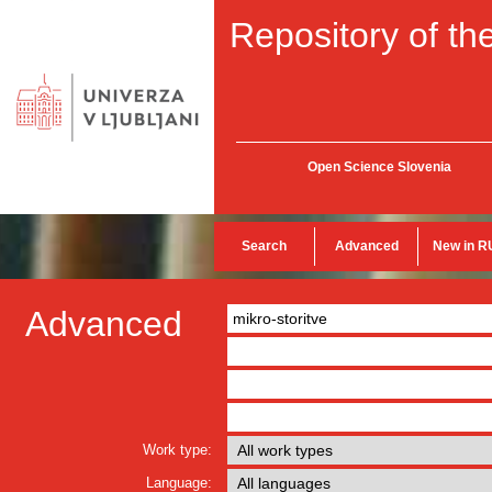
Repository of the
Open Science Slovenia
Search
Advanced
New in R
Advanced
Work type:
Language: