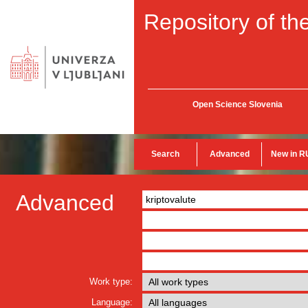
Repository of the
Open Science Slovenia
Search
Advanced
New in R
Advanced
Work type:
Language: