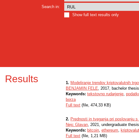
Search in:
Show full text results only
Results
1.
Modeliranje trendov kriptovalutnih tr
BENJAMIN FELE
, 2017, bachelor thesi
Keywords:
tekstovno rudarjenje
,
podatk
borza
Full text
(file, 474,33 KB)
2.
Prednosti in tveganja pri poslovanju s
Nejc Glavan
, 2021, undergraduate thesis
Keywords:
bitcoin
,
ethereum
,
kriptovalu
Full text
(file, 1,21 MB)