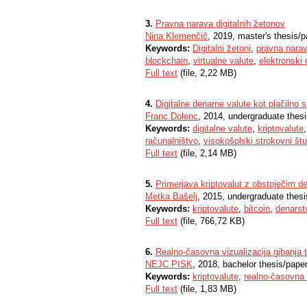
3.
Pravna narava digitalnih žetonov
Nina Klemenčič
, 2019, master's thesis/p
Keywords:
Digitalni žetoni
,
pravna nara
blockchain
,
virtualne valute
,
elektronski 
Full text
(file, 2,22 MB)
4.
Digitalne denarne valute kot plačilno 
Franc Dolenc
, 2014, undergraduate thes
Keywords:
digitalne valute
,
kriptovalute
računalništvo
,
visokošolski strokovni štu
Full text
(file, 2,14 MB)
5.
Primerjava kriptovalut z obstoječim 
Metka Bašelj
, 2015, undergraduate thesi
Keywords:
kriptovalute
,
bitcoin
,
denarst
Full text
(file, 766,72 KB)
6.
Realno-časovna vizualizacija gibanja t
NEJC PISK
, 2018, bachelor thesis/pape
Keywords:
kriptovalute
,
realno-časovna 
Full text
(file, 1,83 MB)