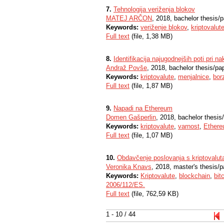
7.
Tehnologija veriženja blokov
MATEJ ARČON
, 2018, bachelor thesis/
Keywords:
veriženje blokov
,
kriptovalut
Full text
(file, 1,38 MB)
8.
Identifikacija najugodnejših poti pri na
Andraž Povše
, 2018, bachelor thesis/pa
Keywords:
kriptovalute
,
menjalnice
,
bor
Full text
(file, 1,87 MB)
9.
Napadi na Ethereum
Domen Gašperlin
, 2018, bachelor thesis
Keywords:
kriptovalute
,
varnost
,
Ether
Full text
(file, 1,07 MB)
10.
Obdavčenje poslovanja s kriptovalut
Veronika Knavs
, 2018, master's thesis/p
Keywords:
Kriptovalute
,
blockchain
,
bit
2006/112/ES.
Full text
(file, 762,59 KB)
1 - 10 / 44