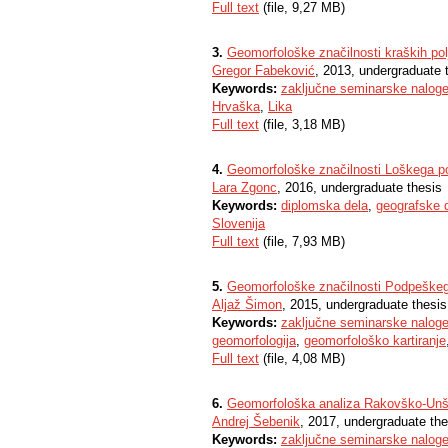
Full text
(file, 9,27 MB)
3.
Geomorfološke značilnosti kraških polj
Gregor Fabeković
, 2013, undergraduate 
Keywords:
zaključne seminarske nalog
Hrvaška
,
Lika
Full text
(file, 3,18 MB)
4.
Geomorfološke značilnosti Loškega po
Lara Zgonc
, 2016, undergraduate thesis
Keywords:
diplomska dela
,
geografske 
Slovenija
Full text
(file, 7,93 MB)
5.
Geomorfološke značilnosti Podpeškeg
Aljaž Šimon
, 2015, undergraduate thesis
Keywords:
zaključne seminarske nalog
geomorfologija
,
geomorfološko kartiranje
Full text
(file, 4,08 MB)
6.
Geomorfološka analiza Rakovško-Unš
Andrej Šebenik
, 2017, undergraduate the
Keywords:
zaključne seminarske nalog