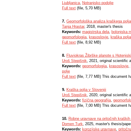
Ljubljanica
,
Notranjsko podolje
Full text
(file, 5,70 MB)
7.
Geomorfološka analiza kraškega polja
Tanja Hrastar
, 2018, master's thesis
Keywords:
magistrska dela
,
bolonjska m
geomorfologija
,
krasoslovje
,
kraška polja
Full text
(file, 8,92 MB)
8.
Fluviokras Žibrške planote s Hotenjs
Uroš Stepišnik
, 2021, original scientific a
Keywords:
geomorfologija
,
krasoslovje
,
polje
Full text
(file, 7,77 MB) This document h
9.
Kraška polja v Sloveniji
Uroš Stepišnik
, 2020, original scientific a
Keywords:
fizična geografija
,
geomorfolo
Full text
(file, 7,00 MB) This document h
10.
Robne uravnave na pritočnih kraških 
Domen Turk
, 2025, master's thesis/pape
Keywords:
korozijske uravnave
,
pritočn