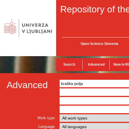
Repository of the
Open Science Slovenia
Search
Advanced
New in R
Advanced
Work type:
Language: