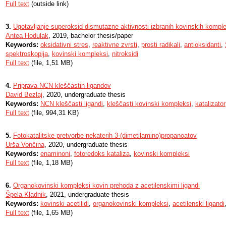
Full text
(outside link)
3.
Ugotavljanje superoksid dismutazne aktivnosti izbranih kovinskih komple
Antea Hodulak
, 2019, bachelor thesis/paper
Keywords:
oksidativni stres
,
reaktivne zvrsti
,
prosti radikali
,
antioksidanti
,
spektroskopija
,
kovinski kompleksi
,
nitroksidi
Full text
(file, 1,51 MB)
4.
Priprava NCN kleščastih ligandov
David Bezlaj
, 2020, undergraduate thesis
Keywords:
NCN kleščasti ligandi
,
kleščasti kovinski kompleksi
,
katalizator
Full text
(file, 994,31 KB)
5.
Fotokatalitske pretvorbe nekaterih 3-(dimetilamino)propanoatov
Urša Vončina
, 2020, undergraduate thesis
Keywords:
enaminoni
,
fotoredoks kataliza
,
kovinski kompleksi
Full text
(file, 1,18 MB)
6.
Organokovinski kompleksi kovin prehoda z acetilenskimi ligandi
Špela Kladnik
, 2021, undergraduate thesis
Keywords:
kovinski acetilidi
,
organokovinski kompleksi
,
acetilenski ligandi
Full text
(file, 1,65 MB)