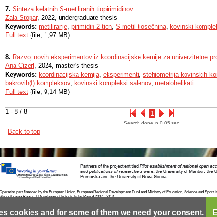
7.
Sinteza kelatnih S-metiliranih tiopirimidinov
Zala Stopar
, 2022, undergraduate thesis
Keywords:
metiliranje
,
pirimidin-2-tion
,
S-metil tiosečnina
,
kovinski komple
Full text
(file, 1,97 MB)
8.
Razvoj novih eksperimentov iz koordinacijske kemije za univerzitetne pr
Ana Cizerl
, 2024, master's thesis
Keywords:
koordinacijska kemija
,
eksperimenti
,
stehiometrija kovinskih k
bakrovih(I) kompleksov
,
kovinski kompleksi salenov
,
metalohelikati
Full text
(file, 9,14 MB)
1 - 8 / 8
1
Search done in 0.05 sec.
Back to top
Operation part financed by the European Union, European Regional Development Fund and Ministry of Education, Science and Sport i
Strengthening Regional Development Potentials for Period 2007 - 2013.
es cookies and for some of them we need your consent.
E
Contact
RSS
Cookies
Terms of use
Mobile