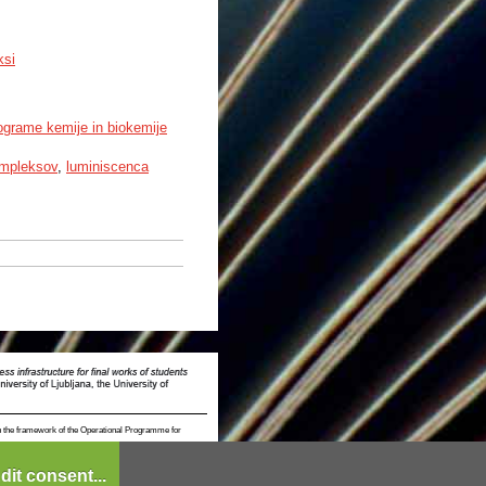
ksi
ograme kemije in biokemije
ompleksov
,
luminiscenca
n the framework of the Operational Programme for
dit consent...