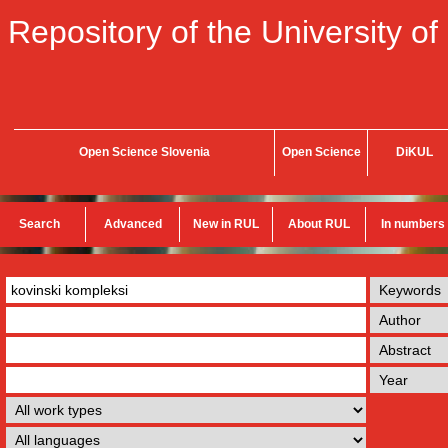
Repository of the University of
Open Science Slovenia
Open Science
DiKUL
Search
Advanced
New in RUL
About RUL
In numbers