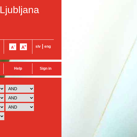
 Ljubljana
|
slv
eng
Help
Sign in