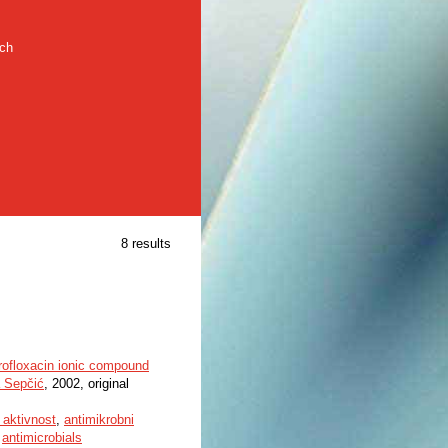
rch
8 results
iprofloxacin ionic compound
a Sepčić
, 2002, original
 aktivnost
,
antimikrobni
,
antimicrobials