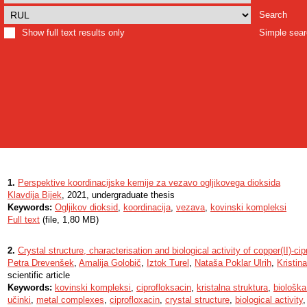
Search
Show full text results only
Simple sea
1.
Perspektive koordinacijske kemije za vezavo ogljikovega dioksida
Klavdija Bijek
, 2021, undergraduate thesis
Keywords:
Ogljikov dioksid
,
koordinacija
,
vezava
,
kovinski kompleksi
Full text
(file, 1,80 MB)
2.
Crystal structure, characterisation and biological activity of copper(II)-c
Petra Drevenšek
,
Amalija Golobič
,
Iztok Turel
,
Nataša Poklar Ulrih
,
Kristin
scientific article
Keywords:
kovinski kompleksi
,
ciprofloksacin
,
kristalna struktura
,
biološka
učinki
,
metal complexes
,
ciprofloxacin
,
crystal structure
,
biological activity