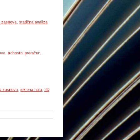
a zasnova
,
statična analiza
ova
,
trdnostni preračun
,
ka zasnova
,
jeklena hala
,
3D