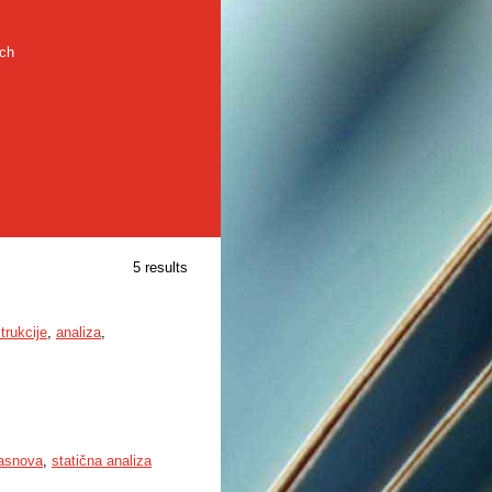
rch
5 results
rukcije
,
analiza
,
zasnova
,
statična analiza