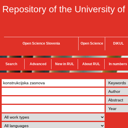
Repository of the University of
Open Science Slovenia
Open Science
DiKUL
Search
Advanced
New in RUL
About RUL
In numbers