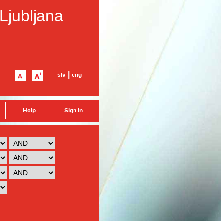
 Ljubljana
|
slv
eng
Help
Sign in