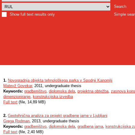
Search
Show full text results only
Simple sea
1.
Novogradnja objekta tehnološkega parka v Spodnji Kanomlji
Matevž Govekar
, 2011, undergraduate thesis
Keywords:
gradbeništvo
,
diplomska dela
,
projektna obtežba
,
zasnova konst
dimenzioniranje
,
konstrukcijska izvedba
Full text
(file, 14,89 MB)
2.
Geotehnična analiza za projekt gradbene jame v Ljubljani
Grega Rodman
, 2013, undergraduate thesis
Keywords:
gradbeništvo
,
diplomska dela
,
gradbena jama
,
konstrukcijska 
Full text
(file, 2,40 MB)