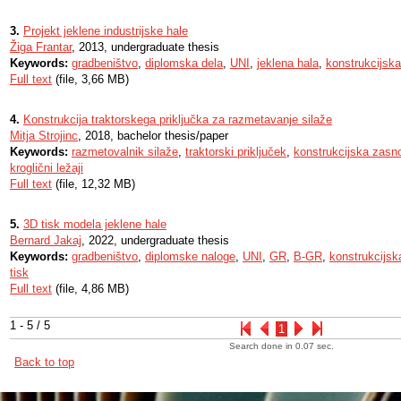
3.
Projekt jeklene industrijske hale
Žiga Frantar
, 2013, undergraduate thesis
Keywords:
gradbeništvo
,
diplomska dela
,
UNI
,
jeklena hala
,
konstrukcijsk
Full text
(file, 3,66 MB)
4.
Konstrukcija traktorskega priključka za razmetavanje silaže
Mitja Strojinc
, 2018, bachelor thesis/paper
Keywords:
razmetovalnik silaže
,
traktorski priključek
,
konstrukcijska zasn
kroglični ležaji
Full text
(file, 12,32 MB)
5.
3D tisk modela jeklene hale
Bernard Jakaj
, 2022, undergraduate thesis
Keywords:
gradbeništvo
,
diplomske naloge
,
UNI
,
GR
,
B-GR
,
konstrukcijs
tisk
Full text
(file, 4,86 MB)
1 - 5 / 5
1
Search done in 0.07 sec.
Back to top