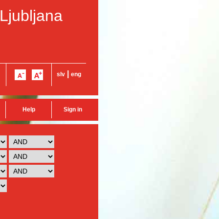
 Ljubljana
|
slv
eng
Help
Sign in