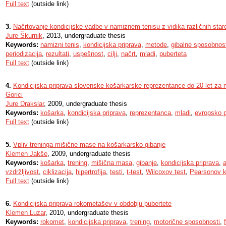
Full text
(outside link)
3.
Načrtovanje kondicijske vadbe v namiznem tenisu z vidika različnih staro
Jure Škurnik
, 2013, undergraduate thesis
Keywords:
namizni tenis
,
kondicijska priprava
,
metode
,
gibalne sposobnost
periodizacija
,
rezultati
,
uspešnost
,
cilji
,
načrt
,
mladi
,
puberteta
Full text
(outside link)
4.
Kondicijska priprava slovenske košarkarske reprezentance do 20 let za
Gorici
Jure Drakslar
, 2009, undergraduate thesis
Keywords:
košarka
,
kondicijska priprava
,
reprezentanca
,
mladi
,
evropsko 
Full text
(outside link)
5.
Vpliv treninga mišične mase na košarkarsko gibanje
Klemen Jakše
, 2009, undergraduate thesis
Keywords:
košarka
,
trening
,
mišična masa
,
gibanje
,
kondicijska priprava
,
a
vzdržljivost
,
ciklizacija
,
hipertrofija
,
testi
,
t-test
,
Wilcoxov test
,
Pearsonov k
Full text
(outside link)
6.
Kondicijska priprava rokometašev v obdobju pubertete
Klemen Luzar
, 2010, undergraduate thesis
Keywords:
rokomet
,
kondicijska priprava
,
trening
,
motorične sposobnosti
,