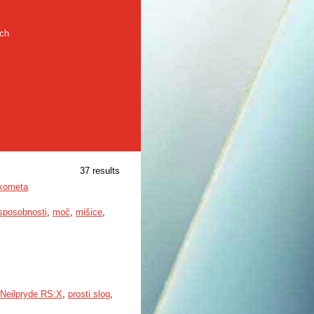
rch
37 results
rokometa
 sposobnosti
,
moč
,
mišice
,
Neilpryde RS:X
,
prosti slog
,