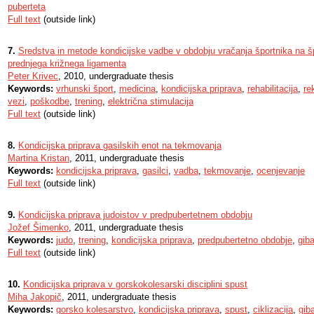
puberteta
Full text
(outside link)
7.
Sredstva in metode kondicijske vadbe v obdobju vračanja športnika na špo
prednjega križnega ligamenta
Peter Krivec
, 2010, undergraduate thesis
Keywords:
vrhunski šport
,
medicina
,
kondicijska priprava
,
rehabilitacija
,
re
vezi
,
poškodbe
,
trening
,
električna stimulacija
Full text
(outside link)
8.
Kondicijska priprava gasilskih enot na tekmovanja
Martina Kristan
, 2011, undergraduate thesis
Keywords:
kondicijska priprava
,
gasilci
,
vadba
,
tekmovanje
,
ocenjevanje
Full text
(outside link)
9.
Kondicijska priprava judoistov v predpubertetnem obdobju
Jožef Šimenko
, 2011, undergraduate thesis
Keywords:
judo
,
trening
,
kondicijska priprava
,
predpubertetno obdobje
,
gib
Full text
(outside link)
10.
Kondicijska priprava v gorskokolesarski disciplini spust
Miha Jakopič
, 2011, undergraduate thesis
Keywords:
gorsko kolesarstvo
,
kondicijska priprava
,
spust
,
ciklizacija
,
gib