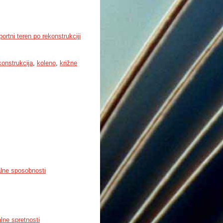
rtni teren po rekonstrukciji
konstrukcija
,
koleno
,
križne
alne sposobnosti
alne spretnosti