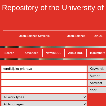
Repository of the University of
Open Science Slovenia
Open Science
DiKUL
Search
Advanced
New in RUL
About RUL
In numbers