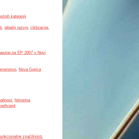
stnih kategorij
i
,
gibalni razvoj
,
ciklizacija
,
 nastop na EP 2007 v Novi
prvenstvo
,
Nova Gorica
gilnost
,
hitrostna
oeficient
funkcionalne značilnosti
,