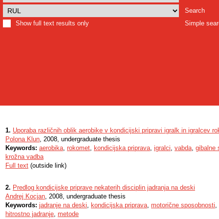
Search
Show full text results only
Simple sea
1.
Uporaba različnih oblik aerobike v kondicijski pripravi igralk in igralcev 
Polona Klun
, 2008, undergraduate thesis
Keywords:
aerobika
,
rokomet
,
kondicijska priprava
,
igralci
,
vabda
,
gibalne
krožna vadba
Full text
(outside link)
2.
Predlog kondicijske priprave nekaterih disciplin jadranja na deski
Andrej Kocjan
, 2008, undergraduate thesis
Keywords:
jadranje na deski
,
kondicijska priprava
,
motorične sposobnosti
,
hitrostno jadranje
,
metode