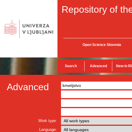
Repository of the
Open Science Slovenia
Search
Advanced
New in R
Advanced
Work type:
Language: