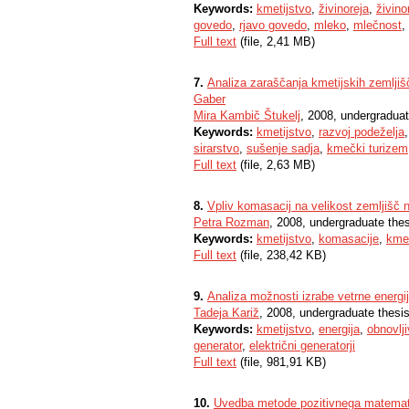
Keywords:
kmetijstvo
,
živinoreja
,
živino
govedo
,
rjavo govedo
,
mleko
,
mlečnost
,
Full text
(file, 2,41 MB)
7.
Analiza zaraščanja kmetijskih zemlji
Gaber
Mira Kambič Štukelj
, 2008, undergraduat
Keywords:
kmetijstvo
,
razvoj podeželja
sirarstvo
,
sušenje sadja
,
kmečki turizem
Full text
(file, 2,63 MB)
8.
Vpliv komasacij na velikost zemljišč n
Petra Rozman
, 2008, undergraduate the
Keywords:
kmetijstvo
,
komasacije
,
kmet
Full text
(file, 238,42 KB)
9.
Analiza možnosti izrabe vetrne energi
Tadeja Kariž
, 2008, undergraduate thesi
Keywords:
kmetijstvo
,
energija
,
obnovljiv
generator
,
električni generatorji
Full text
(file, 981,91 KB)
10.
Uvedba metode pozitivnega matemati