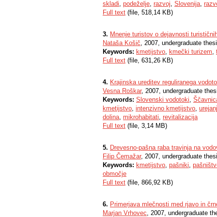
skladi
,
podeželje
,
razvoj
,
Slovenija
,
razv
Full text
(file, 518,14 KB)
3.
Mnenje turistov o dejavnosti turistič
Nataša Košič
, 2007, undergraduate thes
Keywords:
kmetijstvo
,
kmečki turizem
,
Full text
(file, 631,26 KB)
4.
Krajinska ureditev reguliranega vodot
Vesna Roškar
, 2007, undergraduate thes
Keywords:
Slovenski vodotoki
,
Ščavnica
kmetijstvo
,
intenzivno kmetijstvo
,
urejan
dolina
,
mikrohabitati
,
revitalizacija
Full text
(file, 3,14 MB)
5.
Drevesno-pašna raba travinja na vod
Filip Čemažar
, 2007, undergraduate thes
Keywords:
kmetijstvo
,
pašniki
,
pašništv
območje
Full text
(file, 866,92 KB)
6.
Primerjava mlečnosti med rjavo in črn
Marjan Vrhovec
, 2007, undergraduate th