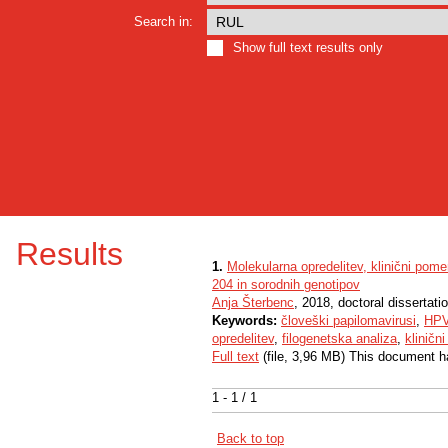
Search in:
Show full text results only
Results
1.
Molekularna opredelitev, klinični pom
204 in sorodnih genotipov
Anja Šterbenc
, 2018, doctoral dissertati
Keywords:
človeški papilomavirusi
,
HP
opredelitev
,
filogenetska analiza
,
kliničn
Full text
(file, 3,96 MB) This document h
1 - 1 / 1
Back to top