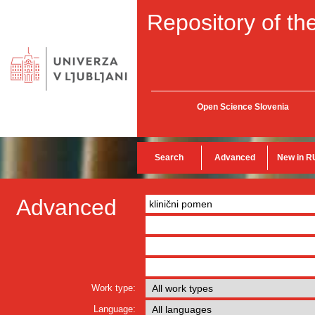
Repository of the
Open Science Slovenia
Search
Advanced
New in R
Advanced
Work type:
Language: