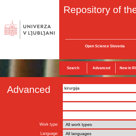
Repository of the
Open Science Slovenia
Search
Advanced
New in R
Advanced
Work type:
Language: