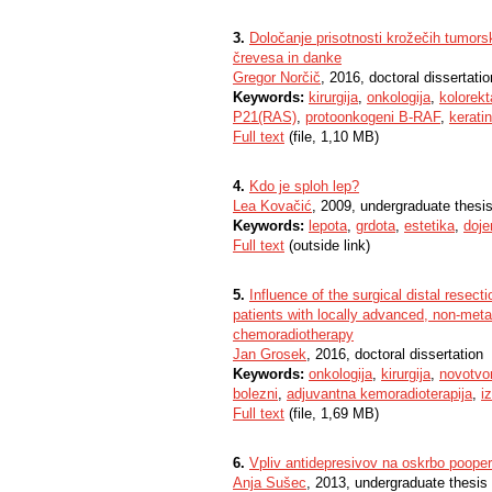
3.
Določanje prisotnosti krožečih tumorsk
črevesa in danke
Gregor Norčič
, 2016, doctoral dissertatio
Keywords:
kirurgija
,
onkologija
,
kolorekt
P21(RAS)
,
protoonkogeni B-RAF
,
kerati
Full text
(file, 1,10 MB)
4.
Kdo je sploh lep?
Lea Kovačić
, 2009, undergraduate thesi
Keywords:
lepota
,
grdota
,
estetika
,
doje
Full text
(outside link)
5.
Influence of the surgical distal resect
patients with locally advanced, non-metas
chemoradiotherapy
Jan Grosek
, 2016, doctoral dissertation
Keywords:
onkologija
,
kirurgija
,
novotvo
bolezni
,
adjuvantna kemoradioterapija
,
i
Full text
(file, 1,69 MB)
6.
Vpliv antidepresivov na oskrbo poopera
Anja Sušec
, 2013, undergraduate thesis