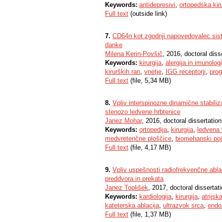
Keywords:
antidepresivi
,
ortopedska kiru
Full text
(outside link)
7.
CD64n kot zgodnji napovedovalec sis
danke
Milena Kerin-Povšič
, 2016, doctoral diss
Keywords:
kirurgija
,
alergija in imunologi
kirurških ran
,
vnetje
,
IGG receptorji
,
pro
Full text
(file, 5,34 MB)
8.
Vpliv interspinozne dinamične stabiliz
stenozo ledvene hrbtenice
Janez Mohar
, 2016, doctoral dissertation
Keywords:
ortopedija
,
kirurgija
,
ledvena 
medvretenčne ploščice
,
biomehanski poj
Full text
(file, 4,17 MB)
9.
Vpliv uspešnosti radiofrekvenčne ablaci
preddvora in prekata
Janez Toplišek
, 2017, doctoral dissertat
Keywords:
kardiologija
,
kirurgija
,
atrijska
kateterska ablacija
,
ultrazvok srca
,
endo
Full text
(file, 1,37 MB)