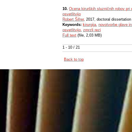
10.
Ocena kirurških sluzničnih robov pri
osvetlitvijo
Robert Šifrer
, 2017, doctoral dissertation
Keywords:
kirurgija
,
novotvorbe glave in
osvetlitvijo
,
zmrzli rezi
Full text
(file, 2,03 MB)
1 - 10 / 21
Back to top