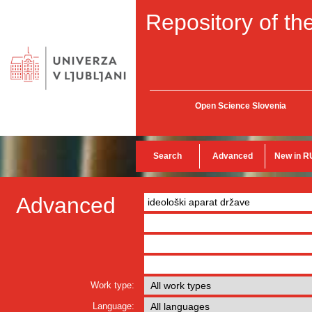
Repository of the
Open Science Slovenia
Search
Advanced
New in R
Advanced
Work type:
Language: