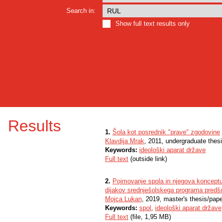
Search in:
Show full text results only
Results
1.
Šola kot posrednik "prave" zgodovine
Klavdija Mrak
, 2011, undergraduate thes
Keywords:
ideološki aparat države
Full text
(outside link)
2.
Pojmovanje spola in njegova konceptua
dijakov srednješolskega programa predš
Mojca Lukan
, 2019, master's thesis/pap
Keywords:
spol
,
ideološki aparat države
Full text
(file, 1,95 MB)