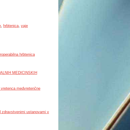
e
,
hrbtenica
,
vaje
eroperabilna hrbtenica
ALNIH MEDICINSKIH
ca vretenca medvretenčne
ed zdravstvenimi ustanovami v