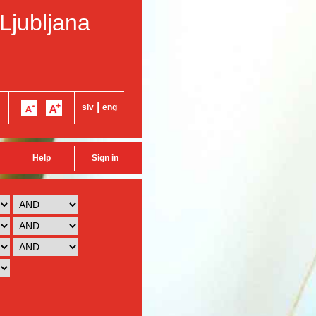
 Ljubljana
|
slv
eng
Help
Sign in