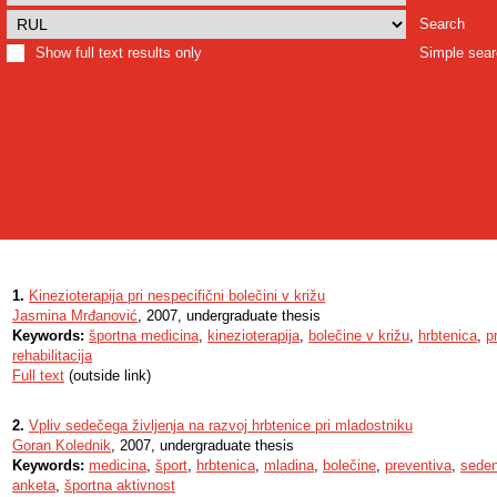
Search
Show full text results only
Simple sea
1.
Kinezioterapija pri nespecifični bolečini v križu
Jasmina Mrđanović
, 2007, undergraduate thesis
Keywords:
športna medicina
,
kinezioterapija
,
bolečine v križu
,
hrbtenica
,
p
rehabilitacija
Full text
(outside link)
2.
Vpliv sedečega življenja na razvoj hrbtenice pri mladostniku
Goran Kolednik
, 2007, undergraduate thesis
Keywords:
medicina
,
šport
,
hrbtenica
,
mladina
,
bolečine
,
preventiva
,
seden
anketa
,
športna aktivnost