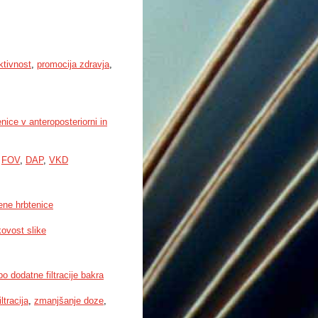
ktivnost
,
promocija zdravja
,
nice v anteroposteriorni in
,
FOV
,
DAP
,
VKD
vene hrbtenice
ovost slike
o dodatne filtracije bakra
ltracija
,
zmanjšanje doze
,