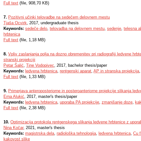
Full text
(file, 908,70 KB)
7.
Pozitivni učinki telovadbe na sedečem delovnem mestu
Tjaša Ocvirk
, 2017, undergraduate thesis
Keywords:
sedeče delo
,
telovadba na delovnem mestu
,
sedenje
,
telesna a
hrbtenica
Full text
(file, 1,18 MB)
8.
Vpliv zaslanjanja polja na dozno obremenitev pri radiografiji ledvene hrbte
stranski projekciji
Petar Šalić
,
Tine Vodopivec
, 2017, bachelor thesis/paper
Keywords:
ledvena hrbtenica
,
rentgenski aparat
,
AP in stranska projekcija
Full text
(file, 1,33 MB)
9.
Primerjava anteroposteriorne in posteroanteriorne projekcije slikanja led
Erna Alukić
, 2017, master's thesis/paper
Keywords:
ledvena hrbtenica
,
uporaba PA projekcije
,
zmanjšanje doze
,
kak
Full text
(file, 2,38 MB)
10.
Optimizacija protokola rentgenskega slikanja ledvene hrbtenice z uporab
Nina Kočar
, 2021, master's thesis
Keywords:
magistrska dela
,
radiološka tehnologija
,
ledvena hrbtenica
,
Cu fi
kakovost slike