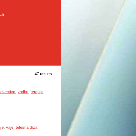
rch
47 results
reventiva
,
vadba
,
terapija
,
je
,
vaje
,
telesna drža
,