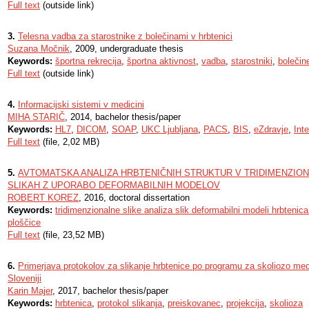
Full text
(outside link)
3.
Telesna vadba za starostnike z bolečinami v hrbtenici
Suzana Močnik
, 2009, undergraduate thesis
Keywords:
športna rekrecija
,
športna aktivnost
,
vadba
,
starostniki
,
bolečin
Full text
(outside link)
4.
Informacijski sistemi v medicini
MIHA STARIČ
, 2014, bachelor thesis/paper
Keywords:
HL7
,
DICOM
,
SOAP
,
UKC Ljubljana
,
PACS
,
BIS
,
eZdravje
,
Int
Full text
(file, 2,02 MB)
5.
AVTOMATSKA ANALIZA HRBTENIČNIH STRUKTUR V TRIDIMENZION
SLIKAH Z UPORABO DEFORMABILNIH MODELOV
ROBERT KOREZ
, 2016, doctoral dissertation
Keywords:
tridimenzionalne slike analiza slik deformabilni modeli hrbteni
ploščice
Full text
(file, 23,52 MB)
6.
Primerjava protokolov za slikanje hrbtenice po programu za skoliozo m
Sloveniji
Karin Majer
, 2017, bachelor thesis/paper
Keywords:
hrbtenica
,
protokol slikanja
,
preiskovanec
,
projekcija
,
skolioza