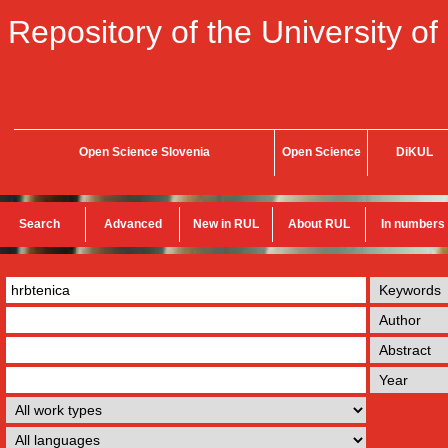
Repository of the University of
Open Science Slovenia
Open Science
DiKUL
Search
Advanced
New in RUL
About RUL
In numbers