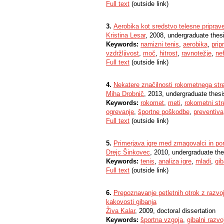
Full text
(outside link)
3.
Aerobika kot sredstvo telesne priprav
Kristina Lesar
, 2008, undergraduate thes
Keywords:
namizni tenis
,
aerobika
,
prip
vzdržljivost
,
moč
,
hitrost
,
ravnotežje
,
nef
Full text
(outside link)
4.
Nekatere značilnosti rokometnega str
Miha Drobnič
, 2013, undergraduate thesi
Keywords:
rokomet
,
meti
,
rokometni str
ogrevanje
,
športne poškodbe
,
preventiva
Full text
(outside link)
5.
Primerjava igre med zmagovalci in pora
Drejc Šinkovec
, 2010, undergraduate the
Keywords:
tenis
,
analiza igre
,
mladi
,
gib
Full text
(outside link)
6.
Prepoznavanje petletnih otrok z razvo
kakovosti gibanja
Živa Kalar
, 2009, doctoral dissertation
Keywords:
športna vzgoja
,
gibalni razvo