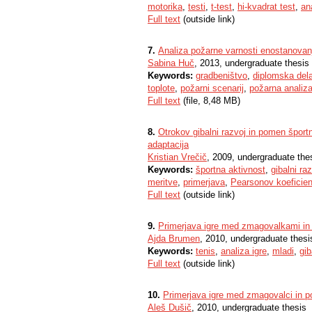
motorika
,
testi
,
t-test
,
hi-kvadrat test
,
an
Full text
(outside link)
7.
Analiza požarne varnosti enostanovanj
Sabina Huč
, 2013, undergraduate thesis
Keywords:
gradbeništvo
,
diplomska del
toplote
,
požarni scenarij
,
požarna analiz
Full text
(file, 8,48 MB)
8.
Otrokov gibalni razvoj in pomen športn
adaptacija
Kristian Vrečič
, 2009, undergraduate the
Keywords:
športna aktivnost
,
gibalni ra
meritve
,
primerjava
,
Pearsonov koeficien
Full text
(outside link)
9.
Primerjava igre med zmagovalkami in p
Ajda Brumen
, 2010, undergraduate thesi
Keywords:
tenis
,
analiza igre
,
mladi
,
gib
Full text
(outside link)
10.
Primerjava igre med zmagovalci in pora
Aleš Dušič
, 2010, undergraduate thesis