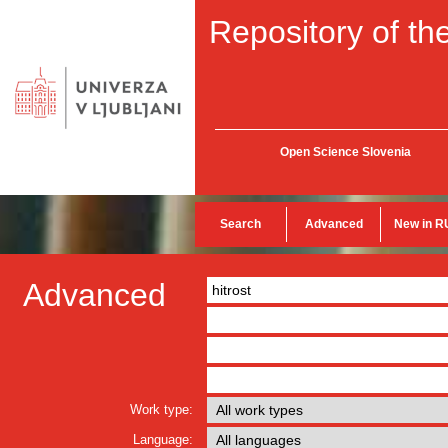
Repository of the
Open Science Slovenia
Search
Advanced
New in R
Advanced
Work type:
Language: