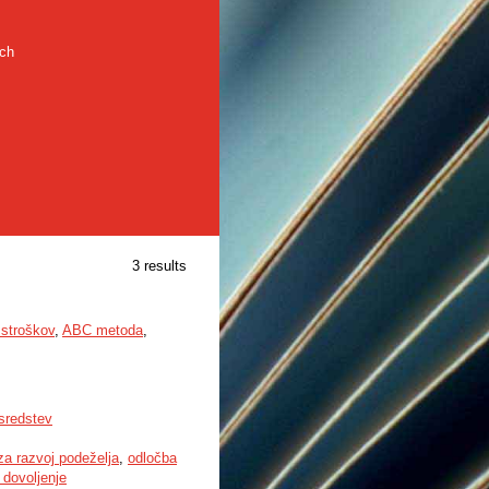
rch
3 results
 stroškov
,
ABC metoda
,
sredstev
za razvoj podeželja
,
odločba
 dovoljenje