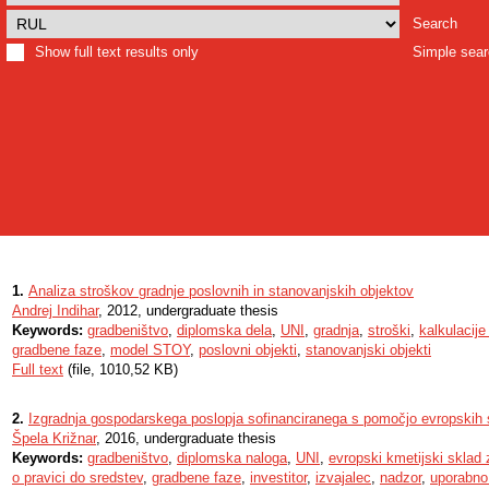
Search
Show full text results only
Simple sea
1.
Analiza stroškov gradnje poslovnih in stanovanjskih objektov
Andrej Indihar
, 2012, undergraduate thesis
Keywords:
gradbeništvo
,
diplomska dela
,
UNI
,
gradnja
,
stroški
,
kalkulacije
gradbene faze
,
model STOY
,
poslovni objekti
,
stanovanjski objekti
Full text
(file, 1010,52 KB)
2.
Izgradnja gospodarskega poslopja sofinanciranega s pomočjo evropskih 
Špela Križnar
, 2016, undergraduate thesis
Keywords:
gradbeništvo
,
diplomska naloga
,
UNI
,
evropski kmetijski sklad 
o pravici do sredstev
,
gradbene faze
,
investitor
,
izvajalec
,
nadzor
,
uporabno