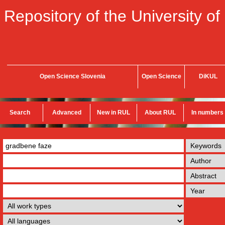
Repository of the University of
Open Science Slovenia
Open Science
DiKUL
Search
Advanced
New in RUL
About RUL
In numbers