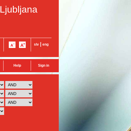
 Ljubljana
|
slv
eng
Help
Sign in