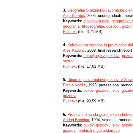
3.
Geografija Snežniško-Javorniške plan
Anja Bembič
, 2006, undergraduate thesi
Keywords:
diplomska dela
,
geografske 
geografija
,
fitogeografija
,
gozdovi
,
gozdn
Full text
(file, 3,71 MB)
4.
Kakovostna zgradba in proizvodne dob
Aleš Kadunc
, 2009, final research report
Keywords:
upravljanje z gozdovi
,
gozda
sestoji
Full text
(file, 17,01 MB)
5.
Dinarski jelovo bukovi gozdovi v Slove
Franjo Kordiš
, 1993, professional monog
Keywords:
bukovi gozdovi
,
jelovi gozdo
gozdovi
Full text
(file, 90,59 MB)
6.
Prebiralni dinarski gozd jelke in bukve
Andrej Bončina
, 1994, scientific monogr
Keywords:
bukovi gozdovi
,
jelovi gozdo
gozdovi
,
prebiralno gospodarstvo