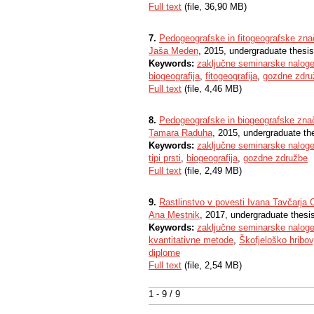
Full text
(file, 36,90 MB)
7.
Pedogeografske in fitogeografske zna
Jaša Meden
, 2015, undergraduate thesis
Keywords:
zaključne seminarske nalog
biogeografija
,
fitogeografija
,
gozdne zdru
Full text
(file, 4,46 MB)
8.
Pedogeografske in biogeografske znač
Tamara Raduha
, 2015, undergraduate th
Keywords:
zaključne seminarske nalog
tipi prsti
,
biogeografija
,
gozdne združbe
Full text
(file, 2,49 MB)
9.
Rastlinstvo v povesti Ivana Tavčarja C
Ana Mestnik
, 2017, undergraduate thesi
Keywords:
zaključne seminarske nalog
kvantitativne metode
,
Škofjeloško hribov
diplome
Full text
(file, 2,54 MB)
1 - 9 / 9