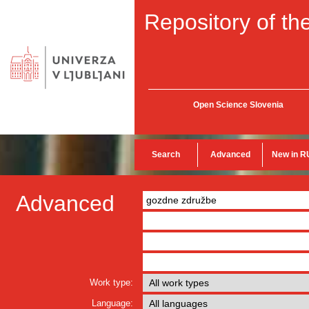
Repository of the
Open Science Slovenia
Search
Advanced
New in R
Advanced
Work type:
Language: