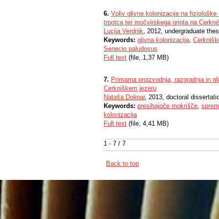
6.
Vpliv glivne kolonizacije na fiziološ
trpotca ter močvirskega grinta na Cerkn
Lucija Verdnik
, 2012, undergraduate thes
Keywords:
glivna kolonizacija
,
Cerknišk
Senecio paludosus
Full text
(file, 1,37 MB)
7.
Primarna proizvodnja, razgradnja in gl
Cerkniškem jezeru
Nataša Dolinar
, 2013, doctoral dissertati
Keywords:
presihajoče mokrišče
,
sprem
kolonizacija
Full text
(file, 4,41 MB)
1 - 7 / 7
Back to top