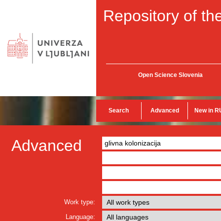
Repository of the
Open Science Slovenia
Search
Advanced
New in R
Advanced
Work type:
Language: