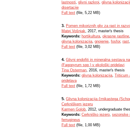
lastnosti
,
glivni razkroj
,
glivna kolonizaci
disertacije
Full text
(file, 5,22 MB)
3.
Pomen mikoriznih gliv za rast in razvoj
Matej Vošnjak
, 2017, master's thesis
Keywords:
hortikultura
,
okrasne rastline
glivna kolonizacija
,
gnojenje
,
fosfor
,
rast
Full text
(file, 3,02 MB)
4.
Glivni endofiti in mineralna sestava n
(Fagopyrum spp.) v ekološki pridelavi
Tina Osterman
, 2016, master's thesis
Keywords:
glivna kolonizacija
,
Triticum
pridelava
Full text
(file, 1,72 MB)
5.
Glivna kolonizacija črnikastega (Schoe
Cerkniškem jezeru
Karmen Golob
, 2012, undergraduate the
Keywords:
Cerkniško jezero
,
sezonske
ferrugineus
Full text
(file, 1,00 MB)