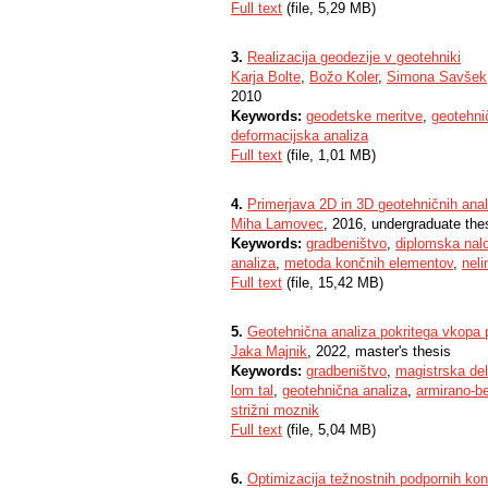
Full text
(file, 5,29 MB)
3.
Realizacija geodezije v geotehniki
Karja Bolte
,
Božo Koler
,
Simona Savšek
2010
Keywords:
geodetske meritve
,
geotehni
deformacijska analiza
Full text
(file, 1,01 MB)
4.
Primerjava 2D in 3D geotehničnih ana
Miha Lamovec
, 2016, undergraduate the
Keywords:
gradbeništvo
,
diplomska nal
analiza
,
metoda končnih elementov
,
neli
Full text
(file, 15,42 MB)
5.
Geotehnična analiza pokritega vkopa
Jaka Majnik
, 2022, master's thesis
Keywords:
gradbeništvo
,
magistrska de
lom tal
,
geotehnična analiza
,
armirano-b
strižni moznik
Full text
(file, 5,04 MB)
6.
Optimizacija težnostnih podpornih kon