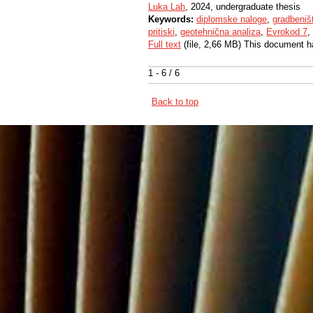
Luka Lah
, 2024, undergraduate thesis
Keywords:
diplomske naloge
,
gradbeniš
pritiski
,
geotehnična analiza
,
Evrokod 7
,
Full text
(file, 2,66 MB) This document h
1 - 6 / 6
Back to top