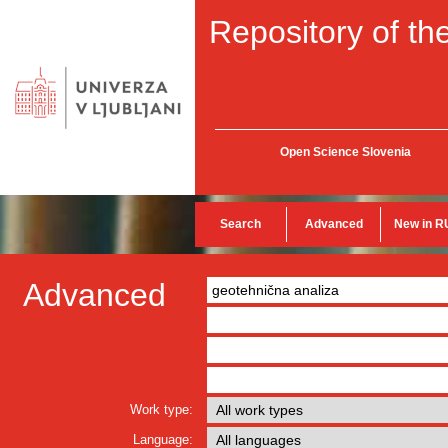
Repository of the
Open Science Slovenia
Search
Advanced
New in R
Advanced
Work type:
Language: