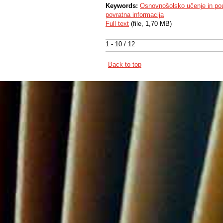
Keywords:
Osnovnošolsko učenje in po
povratna informacija
Full text
(file, 1,70 MB)
1 - 10 / 12
Back to top