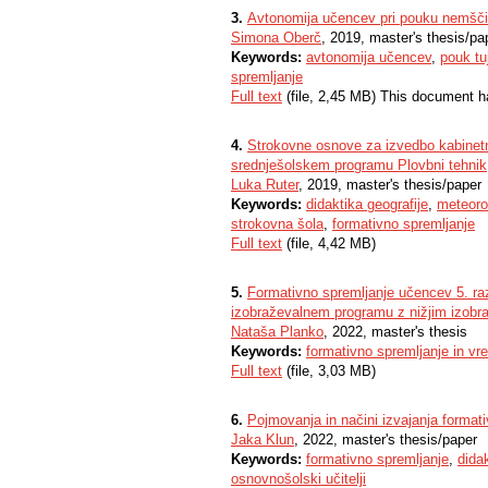
3.
Avtonomija učencev pri pouku nemšč
Simona Oberč
, 2019, master's thesis/pa
Keywords:
avtonomija učencev
,
pouk tu
spremljanje
Full text
(file, 2,45 MB) This document h
4.
Strokovne osnove za izvedbo kabinetni
srednješolskem programu Plovbni tehnik
Luka Ruter
, 2019, master's thesis/paper
Keywords:
didaktika geografije
,
meteoro
strokovna šola
,
formativno spremljanje
Full text
(file, 4,42 MB)
5.
Formativno spremljanje učencev 5. raz
izobraževalnem programu z nižjim izob
Nataša Planko
, 2022, master's thesis
Keywords:
formativno spremljanje in vr
Full text
(file, 3,03 MB)
6.
Pojmovanja in načini izvajanja format
Jaka Klun
, 2022, master's thesis/paper
Keywords:
formativno spremljanje
,
dida
osnovnošolski učitelji