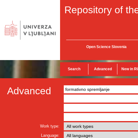
Repository of the
Open Science Slovenia
Search
Advanced
New in R
Advanced
Work type:
Language: