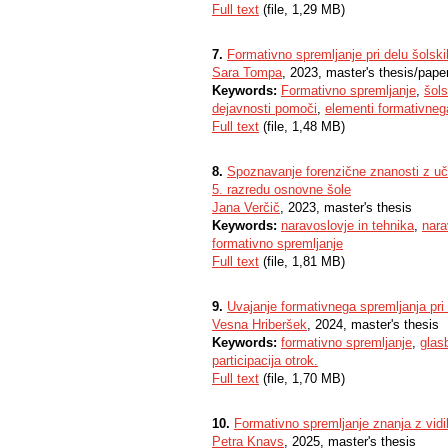
Full text
(file, 1,29 MB)
7.
Formativno spremljanje pri delu šolsk
Sara Tompa
, 2023, master's thesis/pape
Keywords:
Formativno spremljanje
,
šol
dejavnosti pomoči
,
elementi formativneg
Full text
(file, 1,48 MB)
8.
Spoznavanje forenzične znanosti z uč
5. razredu osnovne šole
Jana Verčič
, 2023, master's thesis
Keywords:
naravoslovje in tehnika
,
nara
formativno spremljanje
Full text
(file, 1,81 MB)
9.
Uvajanje formativnega spremljanja pri 
Vesna Hriberšek
, 2024, master's thesis
Keywords:
formativno spremljanje
,
glas
participacija otrok.
Full text
(file, 1,70 MB)
10.
Formativno spremljanje znanja z vidi
Petra Knavs
, 2025, master's thesis