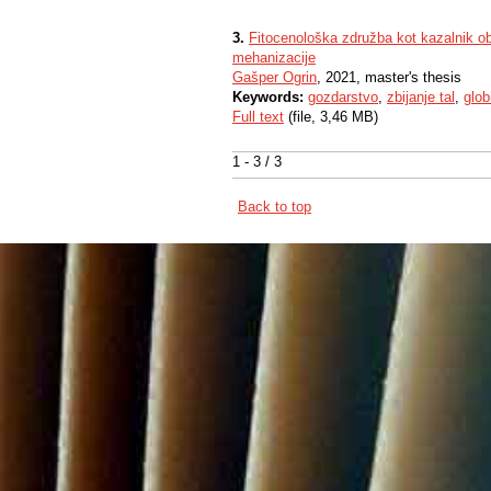
3.
Fitocenološka združba kot kazalnik ob
mehanizacije
Gašper Ogrin
, 2021, master's thesis
Keywords:
gozdarstvo
,
zbijanje tal
,
glob
Full text
(file, 3,46 MB)
1 - 3 / 3
Back to top