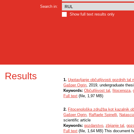
Search in:
Show full text results only
Results
1.
Ugotavljanje občutljivosti gozdnih ta
Gašper Ogrin
, 2019, undergraduate thes
Keywords:
Občutljivost tal
,
fitocenoza
,
Full text
(file, 1,97 MB)
2.
Fitocenološka združba kot kazalnik ob
Gašper Ogrin
,
Raffaele Spinelli
,
Natasci
scientific article
Keywords:
gozdarstvo
,
zbijanje tal
,
gozd
Full text
(file, 1,64 MB) This document h