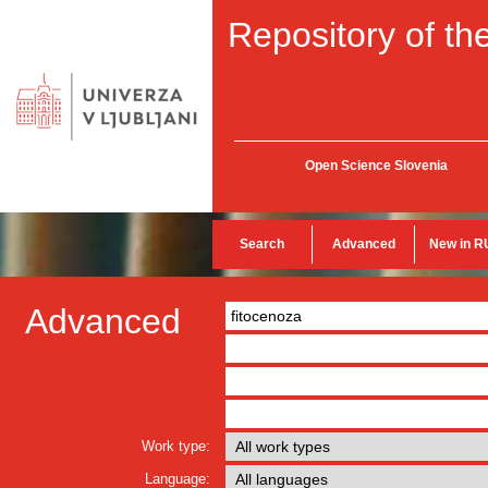
Repository of the
Open Science Slovenia
Search
Advanced
New in R
Advanced
Work type:
Language: