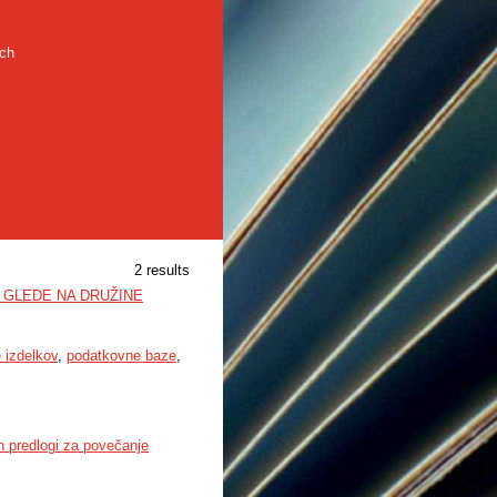
rch
2 results
 GLEDE NA DRUŽINE
 izdelkov
,
podatkovne baze
,
in predlogi za povečanje