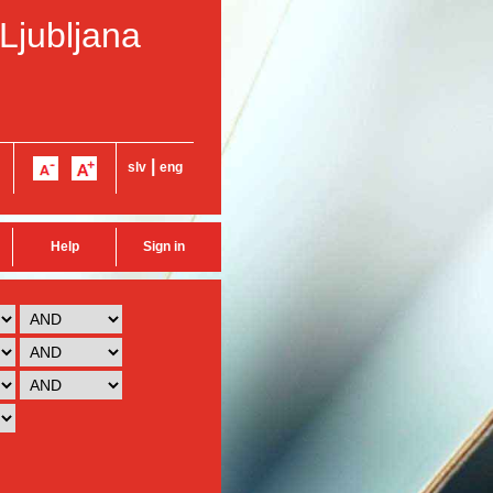
 Ljubljana
|
slv
eng
Help
Sign in