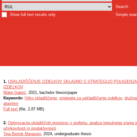
Search
Show full text results only
Simple sea
1.
USKLADIŠČENJE IZDELKOV SKLADNO S STRATEGIJO POLNJENJA
IZDELKOV
Matej Gabrič
, 2021, bachelor thesis/paper
Keywords:
Vitko skladiščenje
,
strategije za uskladiščenje izdelkov
,
družine
algoritmi
Full text
(file, 2,87 MB)
2.
Optimizacija skladiščnih prostorov v podjetju: analiza trenutnega stanja 
učinkovitosti in produktivnosti
Teja Bertok Maraspin
, 2024, undergraduate thesis