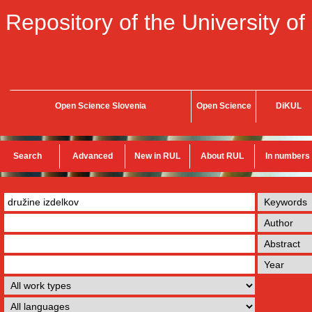
Repository of the University of
Open Science Slovenia
Open Science
DiKUL
Search
Advanced
New in RUL
About RUL
In numbers