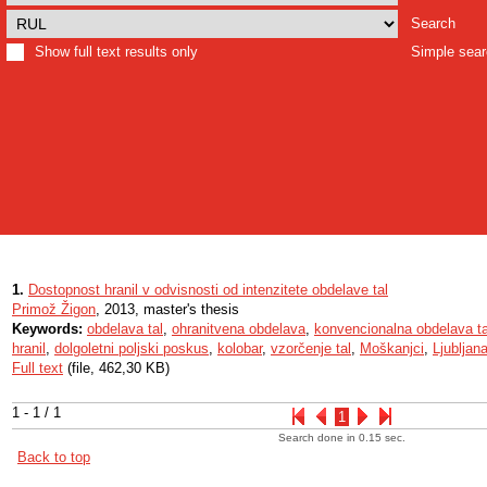
Search
Show full text results only
Simple sea
1.
Dostopnost hranil v odvisnosti od intenzitete obdelave tal
Primož Žigon
, 2013, master's thesis
Keywords:
obdelava tal
,
ohranitvena obdelava
,
konvencionalna obdelava ta
hranil
,
dolgoletni poljski poskus
,
kolobar
,
vzorčenje tal
,
Moškanjci
,
Ljubljan
Full text
(file, 462,30 KB)
1 - 1 / 1
1
Search done in 0.15 sec.
Back to top