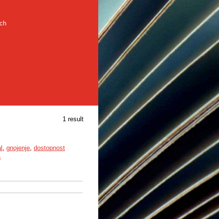
rch
1 result
l
,
gnojenje
,
dostopnost
a