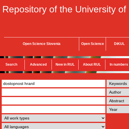
Repository of the University of
Open Science Slovenia
Open Science
DiKUL
Search
Advanced
New in RUL
About RUL
In numbers