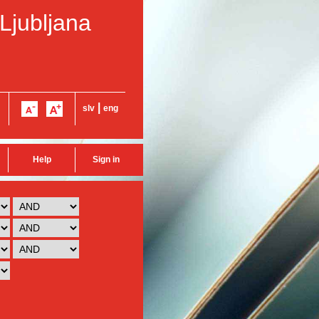
 Ljubljana
|
slv
eng
Help
Sign in