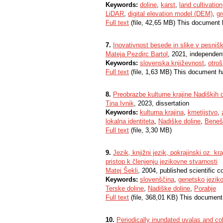
Keywords:
doline
,
karst
,
land cultivation
LiDAR
,
digital elevation model (DEM)
,
gr
Full text
(file, 42,65 MB) This document 
7.
Inovativnost besede in slike v pesniški
Mateja Pezdirc Bartol
, 2021, independen
Keywords:
slovenska književnost
,
otroš
Full text
(file, 1,63 MB) This document h
8.
Preobrazbe kulturne krajine Nadiških d
Tina Ivnik
, 2023, dissertation
Keywords:
kulturna krajina
,
kmetijstvo
,
lokalna identiteta
,
Nadiške doline
,
Beneš
Full text
(file, 3,30 MB)
9.
Jezik, knjižni jezik, pokrajinski oz. k
pristop k členjenju jezikovne stvarnosti
Matej Šekli
, 2004, published scientific c
Keywords:
slovenščina
,
genetsko jeziko
Terske doline
,
Nadiške doline
,
Porabje
Full text
(file, 368,01 KB) This document
10.
Periodically inundated uvalas and co