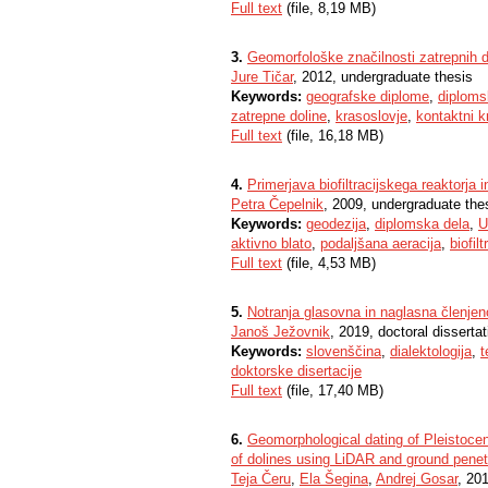
Full text
(file, 8,19 MB)
3.
Geomorfološke značilnosti zatrepnih dol
Jure Tičar
, 2012, undergraduate thesis
Keywords:
geografske diplome
,
diploms
zatrepne doline
,
krasoslovje
,
kontaktni k
Full text
(file, 16,18 MB)
4.
Primerjava biofiltracijskega reaktorja 
Petra Čepelnik
, 2009, undergraduate the
Keywords:
geodezija
,
diplomska dela
,
U
aktivno blato
,
podaljšana aeracija
,
biofilt
Full text
(file, 4,53 MB)
5.
Notranja glasovna in naglasna členjen
Janoš Ježovnik
, 2019, doctoral dissertat
Keywords:
slovenščina
,
dialektologija
,
t
doktorske disertacije
Full text
(file, 17,40 MB)
6.
Geomorphological dating of Pleistocen
of dolines using LiDAR and ground penet
Teja Čeru
,
Ela Šegina
,
Andrej Gosar
, 201