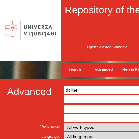
Repository of the
Open Science Slovenia
Search
Advanced
New in R
Advanced
Work type:
Language: