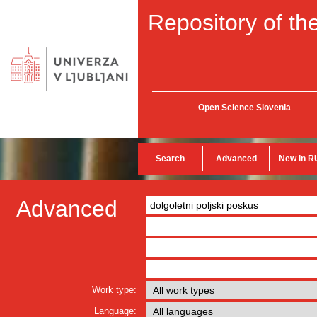
Repository of the
Open Science Slovenia
Search
Advanced
New in R
Advanced
Work type:
Language: