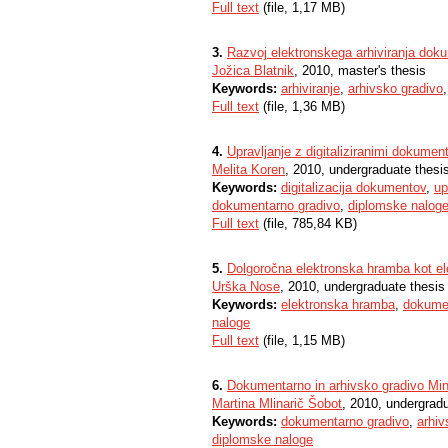
Full text
(file, 1,17 MB)
3.
Razvoj elektronskega arhiviranja dok
Jožica Blatnik
, 2010, master's thesis
Keywords:
arhiviranje
,
arhivsko gradivo
Full text
(file, 1,36 MB)
4.
Upravljanje z digitaliziranimi dokument
Melita Koren
, 2010, undergraduate thesi
Keywords:
digitalizacija dokumentov
,
up
dokumentarno gradivo
,
diplomske nalog
Full text
(file, 785,84 KB)
5.
Dolgoročna elektronska hramba kot el
Urška Nose
, 2010, undergraduate thesis
Keywords:
elektronska hramba
,
dokumen
naloge
Full text
(file, 1,15 MB)
6.
Dokumentarno in arhivsko gradivo Min
Martina Mlinarič Šobot
, 2010, undergrad
Keywords:
dokumentarno gradivo
,
arhiv
diplomske naloge