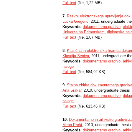
Full text
(file, 1,22 MB)
7.
Razvoj elektronskega upravljanja dok
Lučka Gregorič
, 2011, undergraduate the
Keywords:
dokumentarno gradivo
,
elekt
Univerza na Primorskem
,
diplomske nal
Full text
(file, 1,07 MB)
8.
Klasična in elektronska hramba dokum
Klavdija Senica
, 2011, undergraduate th
Keywords:
dokumentarno gradivo
,
arhiv
naloge
Full text
(file, 584,92 KB)
9.
Stalna zbirka dokumentarnega gradiva
Ana Srakar
, 2010, undergraduate thesis
Keywords:
dokumentarno gradivo
,
doku
naloge
Full text
(file, 613,46 KB)
10.
Dokumentarno in arhivsko gradivo za
Miran Prošt
, 2010, undergraduate thesis
Keywords:
dokumentarno gradivo
,
arhiv