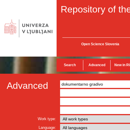
Repository of the
Open Science Slovenia
Search
Advanced
New in R
Advanced
Work type:
Language: