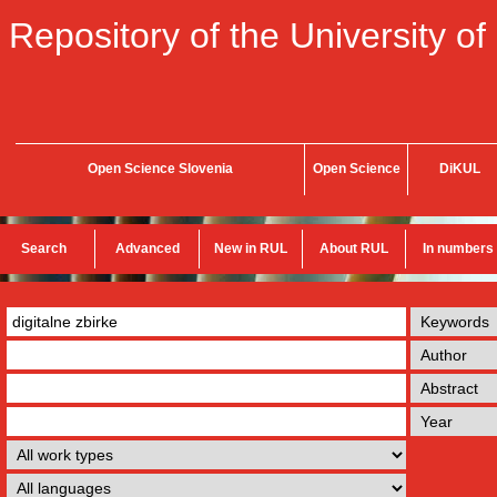
Repository of the University of
Open Science Slovenia
Open Science
DiKUL
Search
Advanced
New in RUL
About RUL
In numbers