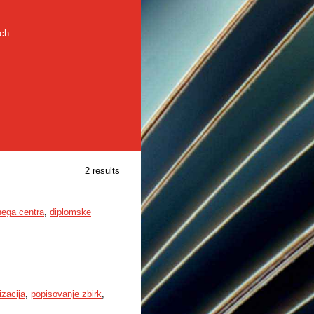
rch
2 results
nega centra
,
diplomske
lizacija
,
popisovanje zbirk
,