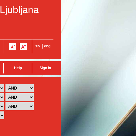
 Ljubljana
|
slv
eng
Help
Sign in