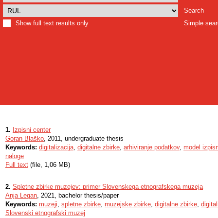
Search
Show full text results only
Simple sea
1.
Izpisni center
Goran Blaško
, 2011, undergraduate thesis
Keywords:
digitalizacija
,
digitalne zbirke
,
arhiviranje podatkov
,
model izpis
naloge
Full text
(file, 1,06 MB)
2.
Spletne zbirke muzejev: primer Slovenskega etnografskega muzeja
Anja Legan
, 2021, bachelor thesis/paper
Keywords:
muzeji
,
spletne zbirke
,
muzejske zbirke
,
digitalne zbirke
,
digita
Slovenski etnografski muzej