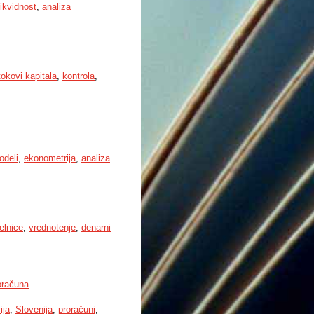
likvidnost
,
analiza
okovi kapitala
,
kontrola
,
odeli
,
ekonometrija
,
analiza
elnice
,
vrednotenje
,
denarni
roračuna
ija
,
Slovenija
,
proračuni
,