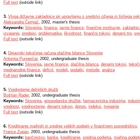
Full text
(outside link)
3.
Vloga državne zakladnice pri upravljanju s sredstvi ožjega in širšega sek
Aleksandra Černjač
, 2002, master's thesis
Keywords:
Slovenija
,
finance
,
javne finance
,
finančne institucije
,
zakladnic
izvajanje
,
predpisi
,
problematika
,
likvidnost
,
finančni tokovi
,
denarni trg
,
sre
Full text
(outside link)
4.
Dejavniki tekočega računa plačilne bilance Slovenije
Antonija Pungerčar
, 2002, undergraduate thesis
Keywords:
Slovenija
,
javne finance
,
plačilna bilanca
,
denarni tokovi
,
tekoči
mednarodne finance
,
deficit
,
modeli
,
podatki
,
metode
,
analiza
Full text
(outside link)
5.
Vrednotenje delniških družb
Boštjan Rader
, 2002, undergraduate thesis
Keywords:
Slovenija
,
gospodarske družbe
,
farmacevtska industrija
,
industr
vrednost
,
vrednostenje
,
denarni tokovi
,
donos
,
indeksi
,
tveganje
Full text
(outside link)
6.
Kreditiranje majhnih in srednje velikih podjetij v finančnem posredništvu
France Zupan
, 2003, undergraduate thesis
Keywords:
bančnistvo
,
banke
,
kreditiranje
,
srednja podjetja
,
majhna podjet