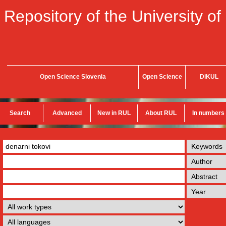
Repository of the University of
Open Science Slovenia
Open Science
DiKUL
Search
Advanced
New in RUL
About RUL
In numbers