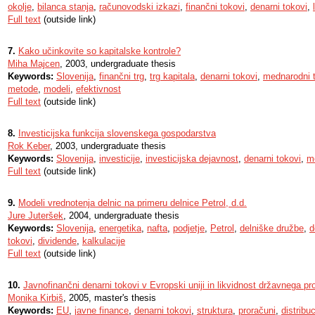
okolje
,
bilanca stanja
,
računovodski izkazi
,
finančni tokovi
,
denarni tokovi
,
Full text
(outside link)
7.
Kako učinkovite so kapitalske kontrole?
Miha Majcen
, 2003, undergraduate thesis
Keywords:
Slovenija
,
finančni trg
,
trg kapitala
,
denarni tokovi
,
mednarodni t
metode
,
modeli
,
efektivnost
Full text
(outside link)
8.
Investicijska funkcija slovenskega gospodarstva
Rok Keber
, 2003, undergraduate thesis
Keywords:
Slovenija
,
investicije
,
investicijska dejavnost
,
denarni tokovi
,
m
Full text
(outside link)
9.
Modeli vrednotenja delnic na primeru delnice Petrol, d.d.
Jure Juteršek
, 2004, undergraduate thesis
Keywords:
Slovenija
,
energetika
,
nafta
,
podjetje
,
Petrol
,
delniške družbe
,
d
tokovi
,
dividende
,
kalkulacije
Full text
(outside link)
10.
Javnofinančni denarni tokovi v Evropski uniji in likvidnost državnega p
Monika Kirbiš
, 2005, master's thesis
Keywords:
EU
,
javne finance
,
denarni tokovi
,
struktura
,
proračuni
,
distribuc