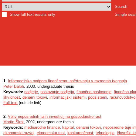
Search
Show full text results only
Simple sea
1.
Informacijska podpora finančnemu načrtovanju v razmerah tveganja
Peter Baloh
, 2000, undergraduate thesis
Keywords:
podjetje
,
poslovanje podjetja
,
finančno poslovanje
,
finančno pla
likvidnost
,
denarni tokovi
,
informacijski sistemi
,
podsistemi
,
računovodstvo
Full text
(outside link)
2.
Vpliv neposrednih tujih investicij na gospodarsko rast
Martin Škrk
, 2002, undergraduate thesis
Keywords:
mednarodne finance
,
kapital
,
denarni tokovi
,
neposredne tuje in
ekonomski razvoj
,
ekonomska rast
,
konkurenčnost
,
tehnologija
,
človeški ka