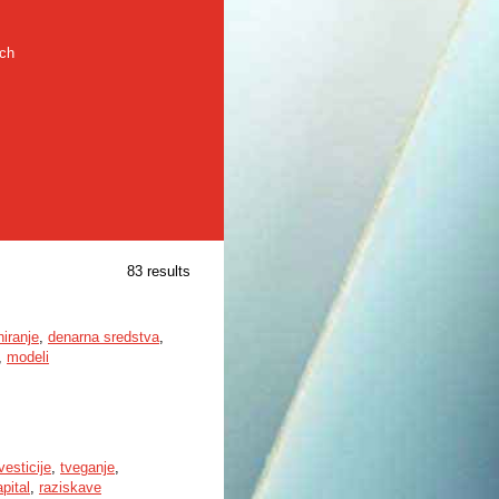
rch
83 results
niranje
,
denarna sredstva
,
,
modeli
vesticije
,
tveganje
,
pital
,
raziskave