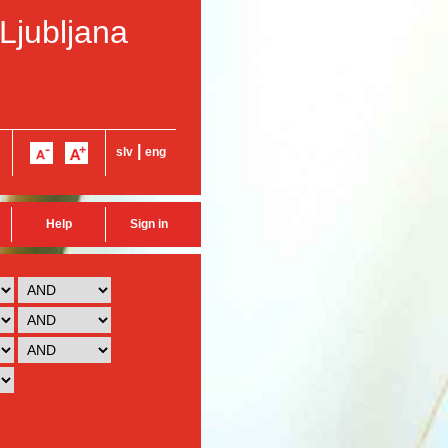
 Ljubljana
|
slv
eng
Help
Sign in