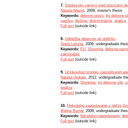
7.
Starševsko varstvo med pravicami de
Nataša Mavrič
, 2009, master's thesis
Keywords:
delovno pravo
,
trg delovne si
varstvo
,
družina
,
diskriminacija
,
analiza
Full text
(outside link)
8.
Udeležba delavcev pri dobičku
Špela Letonja
, 2009, undergraduate thes
Keywords:
EU
,
Slovenija
,
delovna razm
zakonodaja
Full text
(outside link)
9.
Učinkovitost storitev zaposlitvenih ag
Nataša Urukalo
, 2012, undergraduate th
Keywords:
Slovenija
,
trg delovne sile
,
z
analiza
Full text
(outside link)
10.
Fleksibilno zaposlovanje v občini Gr
Mateja Burnar
, 2008, undergraduate thes
Keywords:
fleksibilno zaposlovanje
,
del
Full text
(outside link)