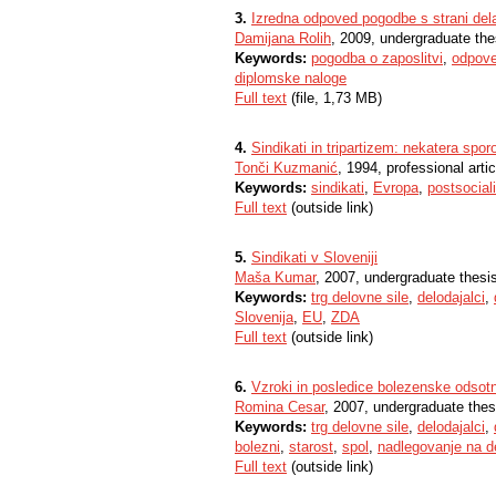
3.
Izredna odpoved pogodbe s strani dela
Damijana Rolih
, 2009, undergraduate the
Keywords:
pogodba o zaposlitvi
,
odpove
diplomske naloge
Full text
(file, 1,73 MB)
4.
Sindikati in tripartizem: nekatera spor
Tonči Kuzmanić
, 1994, professional artic
Keywords:
sindikati
,
Evropa
,
postsocia
Full text
(outside link)
5.
Sindikati v Sloveniji
Maša Kumar
, 2007, undergraduate thesi
Keywords:
trg delovne sile
,
delodajalci
,
Slovenija
,
EU
,
ZDA
Full text
(outside link)
6.
Vzroki in posledice bolezenske odsotn
Romina Cesar
, 2007, undergraduate thes
Keywords:
trg delovne sile
,
delodajalci
,
bolezni
,
starost
,
spol
,
nadlegovanje na 
Full text
(outside link)