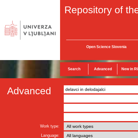
Repository of the
Open Science Slovenia
Search
Advanced
New in R
Advanced
Work type:
Language: