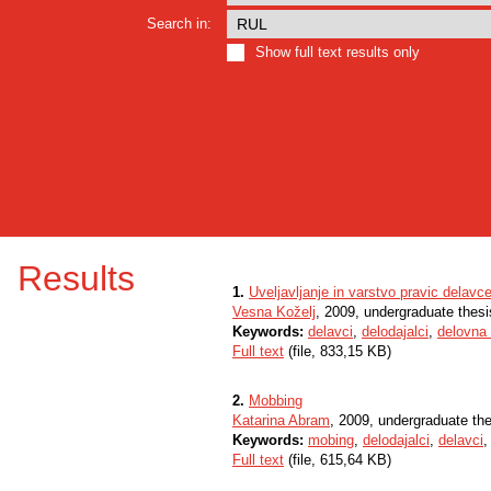
Search in:
Show full text results only
Results
1.
Uveljavljanje in varstvo pravic delavc
Vesna Koželj
, 2009, undergraduate thesi
Keywords:
delavci
,
delodajalci
,
delovna
Full text
(file, 833,15 KB)
2.
Mobbing
Katarina Abram
, 2009, undergraduate th
Keywords:
mobing
,
delodajalci
,
delavci
Full text
(file, 615,64 KB)