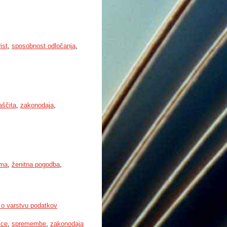
ist
,
sposobnost odločanja
,
aščita
,
zakonodaja
,
ema
,
ženitna pogodba
,
 o varstvu podatkov
ice
,
spremembe
,
zakonodaja