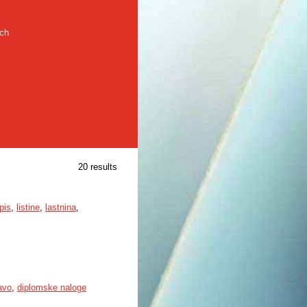
rch
20 results
pis
,
listine
,
lastnina
,
ravo
,
diplomske naloge