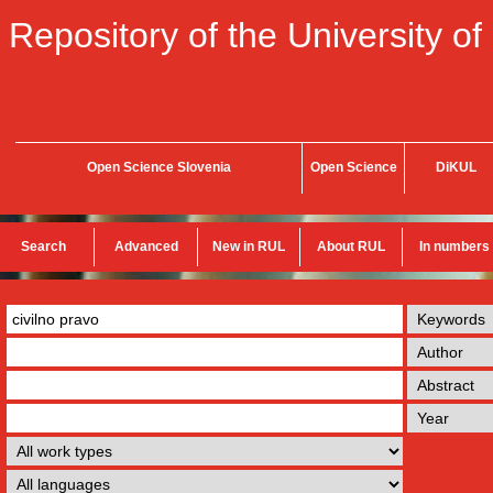
Repository of the University of
Open Science Slovenia
Open Science
DiKUL
Search
Advanced
New in RUL
About RUL
In numbers