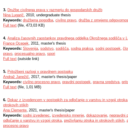
3.
Družbe civilnega prava v razmerju do gospodarskih družb
Nina Lugarič
, 2010, undergraduate thesis
Keywords:
družbena pogodba
,
civilno pravo
,
družba z omejeno odgovornos
Full text
(file, 473,03 KB)
4.
Analiza časovnih zaostankov pravdnega oddelka Okrožnega sodišča v Lj
France Ocepek
, 2011, master's thesis
Keywords:
Slovenija
,
sodstvo
,
sodišča
,
sodna praksa
,
sodni postopek
,
čl
pravo
,
procesualno pravo
,
spori
Full text
(outside link)
5.
Pritožbeni razlogi v pravdnem postopku
Andraž Janežič
, 2017, master's thesis/paper
Keywords:
civilno procesno pravo
,
pravdni postopek
,
pravna sredstva
,
pri
Full text
(file, 1,01 MB)
6.
Dokaz z izvedencem v postopkih za odločanje o varstvu in vzgoji otroka, 
otrokovih stikih
Ana Clemente
, 2021, master's thesis/paper
Keywords:
sodni izvedenec
,
izvedensko mnenje
,
dokazovanje
,
nepravdni 
odločanje o varstvu in vzgoji otroka
,
preživljanju otroka in otrokovih stikih
,
procesno pravo