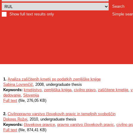
Search
Show full text results only
Simple sea
1.
Analiza zaščitenih kmetij po podatkih zemljiške knjige
Sabina Lovrenčič
, 2008, undergraduate thesis
Keywords:
kmetijstvo
,
zemljiška knjiga
,
civilno pravo
,
zaščitene kmetije
,
v
dedovanje
,
Slovenija
Full text
(file, 276,05 KB)
2.
Civilnopravno varstvo človekovih pravic in temeljnih svoboščin
Dolores Rožej
, 2010, undergraduate thesis
Keywords:
človekove pravice
,
pravno varstvo človekovih pravic
,
civilno p
Full text
(file, 874,41 KB)