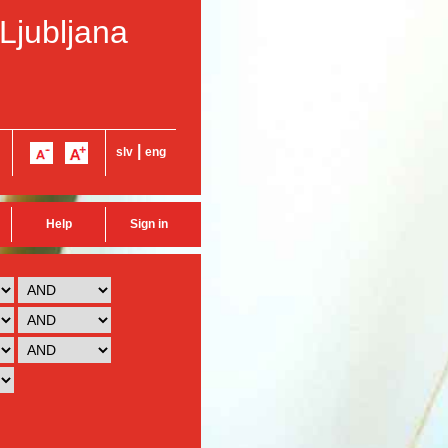
 Ljubljana
|
slv
eng
Help
Sign in