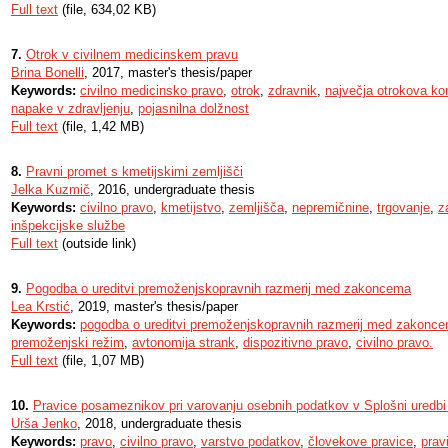
Full text
(file, 634,02 KB)
7.
Otrok v civilnem medicinskem pravu
Brina Bonelli
, 2017, master's thesis/paper
Keywords:
civilno medicinsko pravo
,
otrok
,
zdravnik
,
največja otrokova kor
napake v zdravljenju
,
pojasnilna dolžnost
Full text
(file, 1,42 MB)
8.
Pravni promet s kmetijskimi zemljišči
Jelka Kuzmič
, 2016, undergraduate thesis
Keywords:
civilno pravo
,
kmetijstvo
,
zemljišča
,
nepremičnine
,
trgovanje
,
z
inšpekcijske službe
Full text
(outside link)
9.
Pogodba o ureditvi premoženjskopravnih razmerij med zakoncema
Lea Krstić
, 2019, master's thesis/paper
Keywords:
pogodba o ureditvi premoženjskopravnih razmerij med zakonc
premoženjski režim
,
avtonomija strank
,
dispozitivno pravo
,
civilno pravo.
Full text
(file, 1,07 MB)
10.
Pravice posameznikov pri varovanju osebnih podatkov v Splošni uredbi
Urša Jenko
, 2018, undergraduate thesis
Keywords:
pravo
,
civilno pravo
,
varstvo podatkov
,
človekove pravice
,
prav