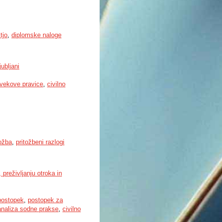
tjo
,
diplomske naloge
ubljani
ovekove pravice
,
civilno
tožba
,
pritožbeni razlogi
preživljanju otroka in
postopek
,
postopek za
analiza sodne prakse
,
civilno