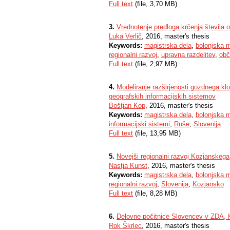
Full text
(file, 3,70 MB)
3.
Vrednotenje predloga krčenja števila o
Luka Verlič
, 2016, master's thesis
Keywords:
magistrska dela
,
bolonjska m
regionalni razvoj
,
upravna razdelitev
,
obč
Full text
(file, 2,97 MB)
4.
Modeliranje razširjenosti gozdnega k
geografskih informacijskih sistemov
Boštjan Kop
, 2016, master's thesis
Keywords:
magistrska dela
,
bolonjska m
informacijski sistemi
,
Ruše
,
Slovenija
Full text
(file, 13,95 MB)
5.
Novejši regionalni razvoj Kozjanskega
Nastja Kunst
, 2016, master's thesis
Keywords:
magistrska dela
,
bolonjska m
regionalni razvoj
,
Slovenija
,
Kozjansko
Full text
(file, 8,28 MB)
6.
Delovne počitnice Slovencev v ZDA, Kan
Rok Škrlec
, 2016, master's thesis