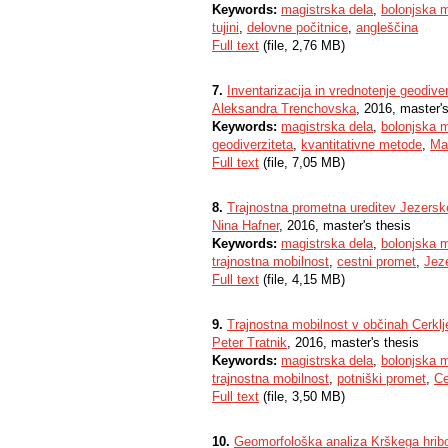
Keywords:
magistrska dela
,
bolonjska m
tujini
,
delovne počitnice
,
angleščina
Full text
(file, 2,76 MB)
7.
Inventarizacija in vrednotenje geodiv
Aleksandra Trenchovska
, 2016, master's
Keywords:
magistrska dela
,
bolonjska m
geodiverziteta
,
kvantitativne metode
,
Ma
Full text
(file, 7,05 MB)
8.
Trajnostna prometna ureditev Jezers
Nina Hafner
, 2016, master's thesis
Keywords:
magistrska dela
,
bolonjska m
trajnostna mobilnost
,
cestni promet
,
Jez
Full text
(file, 4,15 MB)
9.
Trajnostna mobilnost v občinah Cerkl
Peter Tratnik
, 2016, master's thesis
Keywords:
magistrska dela
,
bolonjska m
trajnostna mobilnost
,
potniški promet
,
Ce
Full text
(file, 3,50 MB)
10.
Geomorfološka analiza Krškega hrib