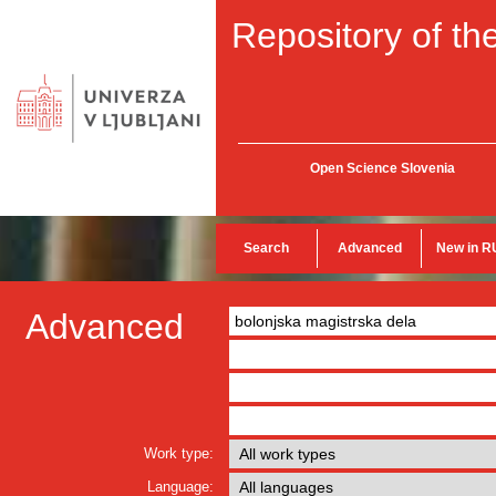
Repository of the
Open Science Slovenia
Search
Advanced
New in R
Advanced
Work type:
Language: