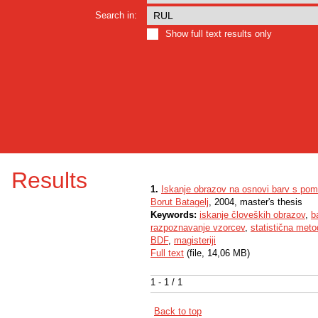
Search in:
Show full text results only
Results
1.
Iskanje obrazov na osnovi barv s pom
Borut Batagelj
, 2004, master's thesis
Keywords:
iskanje človeških obrazov
,
b
razpoznavanje vzorcev
,
statistična met
BDF
,
magisteriji
Full text
(file, 14,06 MB)
1 - 1 / 1
Back to top