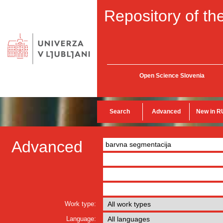
Repository of the
Open Science Slovenia
Search
Advanced
New in R
Advanced
Work type:
Language: