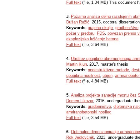
Full text
(file, 1,04 MB) This document h
3.
Požarna analiza delno razslojenih ukriv
Dušan Ružić
, 2015, doctoral dissertation
Keywords:
grajeno okolje
,
gradbeništvo
požar v predoru
,
FDS
,
povezan prenos vl
eksplozijsko luščenje betona
Full text
(file, 3,64 MB)
4.
Utrditev upogibno obremenjenega arm
Martin Klun
, 2017, master's thesis
Keywords:
nedestruktivne metode
,
dest
upogibna nosilnost
,
utrjen
,
armiranobeton
Full text
(file, 4,84 MB)
5.
Analiza projekta sanacije mostu čez 
Domen Likozar
, 2016, undergraduate the
Keywords:
gradbeništvo
,
diplomska nal
armiranobetonski nosilec
Full text
(file, 3,54 MB)
6.
Optimalno dimenzioniranje armiranobe
Rok Jedlovčnik
, 2023, undergraduate th