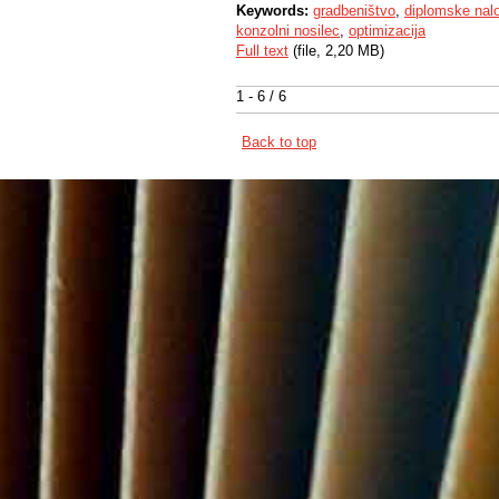
Keywords:
gradbeništvo
,
diplomske nal
konzolni nosilec
,
optimizacija
Full text
(file, 2,20 MB)
1 - 6 / 6
Back to top