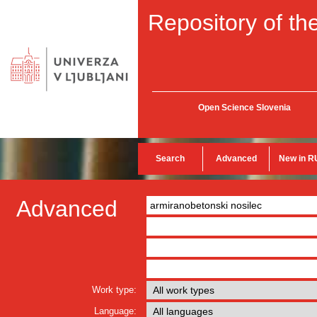
Repository of the
Open Science Slovenia
Search
Advanced
New in R
Advanced
Work type:
Language: