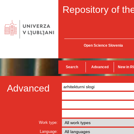
Repository of the
Open Science Slovenia
Search
Advanced
New in R
Advanced
Work type:
Language: