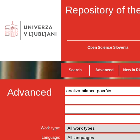
Repository of the
Open Science Slovenia
Search
Advanced
New in R
Advanced
Work type:
Language: