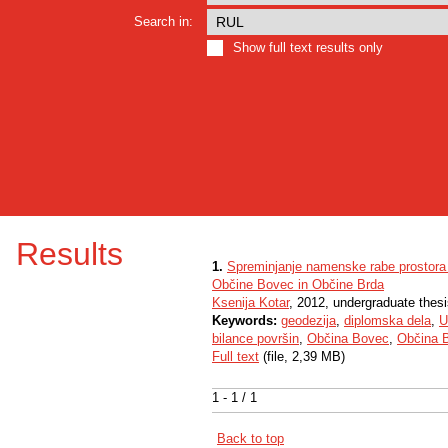
Search in:
Show full text results only
Results
1.
Spreminjanje namenske rabe prostora 
Občine Bovec in Občine Brda
Ksenija Kotar
, 2012, undergraduate thes
Keywords:
geodezija
,
diplomska dela
,
U
bilance površin
,
Občina Bovec
,
Občina 
Full text
(file, 2,39 MB)
1 - 1 / 1
Back to top