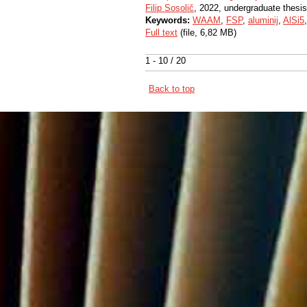
Filip Sosolič
, 2022, undergraduate thesis
Keywords:
WAAM
,
FSP
,
aluminij
,
AlSi5
Full text
(file, 6,82 MB)
1 - 10 / 20
Back to top