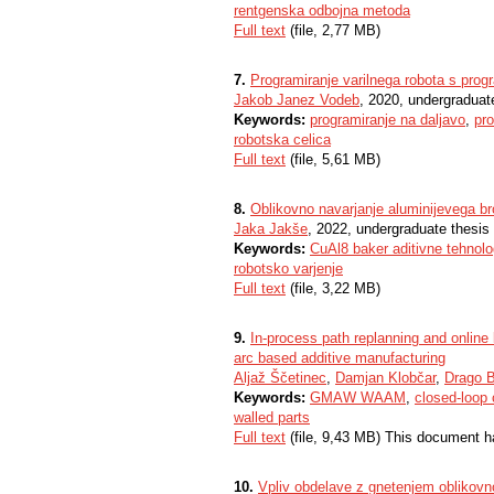
rentgenska odbojna metoda
Full text
(file, 2,77 MB)
7.
Programiranje varilnega robota s pro
Jakob Janez Vodeb
, 2020, undergraduat
Keywords:
programiranje na daljavo
,
pr
robotska celica
Full text
(file, 5,61 MB)
8.
Oblikovno navarjanje aluminijevega b
Jaka Jakše
, 2022, undergraduate thesis
Keywords:
CuAl8 baker aditivne tehnol
robotsko varjenje
Full text
(file, 3,22 MB)
9.
In-process path replanning and online 
arc based additive manufacturing
Aljaž Ščetinec
,
Damjan Klobčar
,
Drago 
Keywords:
GMAW WAAM
,
closed-loop 
walled parts
Full text
(file, 9,43 MB) This document h
10.
Vpliv obdelave z gnetenjem oblikovn