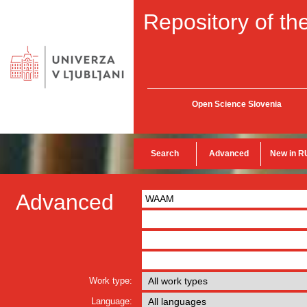
Repository of the
Open Science Slovenia
Search
Advanced
New in R
Advanced
Work type:
Language: