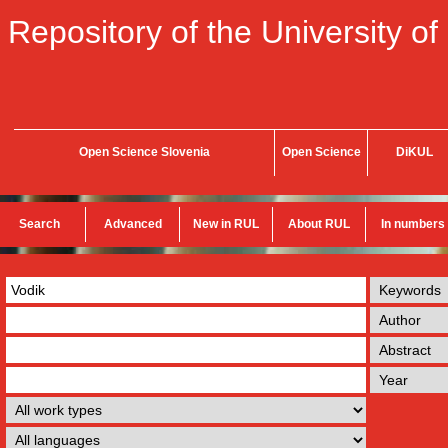
Repository of the University of
Open Science Slovenia
Open Science
DiKUL
Search
Advanced
New in RUL
About RUL
In numbers