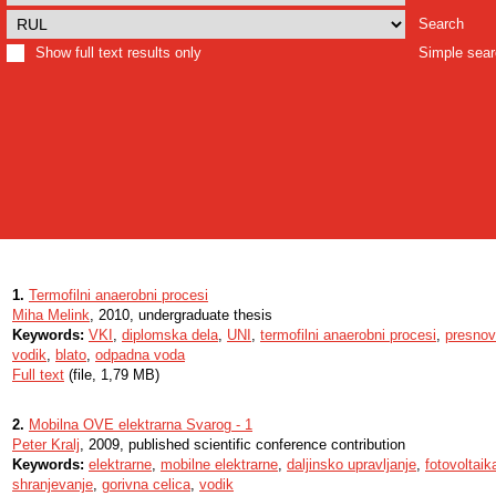
Search
Show full text results only
Simple sea
1.
Termofilni anaerobni procesi
Miha Melink
, 2010, undergraduate thesis
Keywords:
VKI
,
diplomska dela
,
UNI
,
termofilni anaerobni procesi
,
presnov
vodik
,
blato
,
odpadna voda
Full text
(file, 1,79 MB)
2.
Mobilna OVE elektrarna Svarog - 1
Peter Kralj
, 2009, published scientific conference contribution
Keywords:
elektrarne
,
mobilne elektrarne
,
daljinsko upravljanje
,
fotovoltaik
shranjevanje
,
gorivna celica
,
vodik