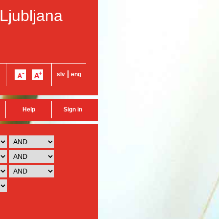
 Ljubljana
|
slv
eng
Help
Sign in