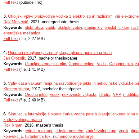
Full text
(outside link)
3.
Okoljski vplivi proizvodnje vodika z elektrolizo in različnimi viri električne
Rok Markovič
, 2021, undergraduate thesis
Keywords:
elektroliza
,
vodik
,
okoljski vplivi
,
študije življenjskih ciklov
,
razli
energijska mešanica
Full text
(file, 2,27 MB)
4.
Uporaba ukapljenega zemeljskega plina v gorivnih celicah
Jan Groznik
, 2017, bachelor thesis/paper
Keywords:
Ukapljen zemeljski plin
,
Gorivne celice
,
Vodik
,
Odparjen plin
,
K
Full text
(file, 1,41 MB)
5.
Vpliv časa vakuumiranja na razvodičenje jekla in nekovinske vključke 
Klemen Mlinar
, 2017, bachelor thesis/paper
Keywords:
Orodno jeklo
,
vodik
,
nekovinski vključki
,
žlindra
,
VPP
,
modifika
Full text
(file, 2,49 MB)
6.
Simulacija interakcije šibkega curka vodne pare s plastjo lahkega plina 
zadrževalnega hrama
Rok Krpan
, 2016, master's thesis
Keywords:
jedrski reaktorji
,
jedrske nesreče
,
zadrževalni hram
,
vodik
,
dina
konvekcija
,
turbulentni tok
,
numerično modeliranje