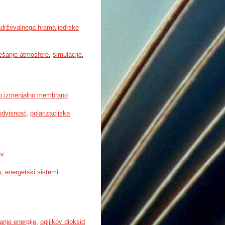
adrževalnega hrama jedrske
šanje atmosfere
,
simulacije
,
nsko izmenjalno membrano
odvisnost
,
polarizacijska
ev
a
,
energetski sistemi
anje energije
,
ogljikov dioksid