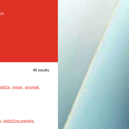
rch
49 results
ališče
,
metan
,
amoniak
,
a
,
električna energija
,