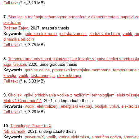
Full text
(file, 3,19 MB)
7.
Simulacija mešanja nehomogene atmosfere v eksperimentalni napravi z
elektrarne
Boštjan Zajec
, 2017, master's thesis
Keywords:
jedrske elektrarne
,
jedrska varnost
,
zadrževalni hram
,
vodik
,
me
dinamika tekočin
Full text
(file, 3,75 MB)
8.
Temperaturna odvisnost polarizacijske krivulje v gorivni celici s proto
Žiga Kreuzer
, 2020, undergraduate thesis
Keywords:
gorivne celice
,
protonsko izmenjalna membrana
,
temperaturna 
krivulja
,
vodik
,
čista energija
,
elektrokemija
Full text
(file, 3,33 MB)
9.
Okoljski vplivi pridobivanja vodika z različnimi tehnologijami elektrolizerj
Matevž Cimermančič
, 2021, undergraduate thesis
Keywords:
vodik
,
elektrolizerji
,
energijski vektorji
,
okoljski vplivi
,
elektroliz
Full text
(file, 3,26 MB)
10.
Tehnologije Power-to-X
Nik Kamšek
, 2021, undergraduate thesis
Keywords:
power-to-X
,
vodik
,
vodna elektroliza
,
sintetična goriva
,
shranjev