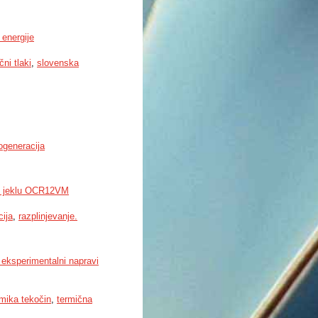
 energije
čni tlaki
,
slovenska
ogeneracija
pri jeklu OCR12VM
cija
,
razplinjevanje.
v eksperimentalni napravi
mika tekočin
,
termična