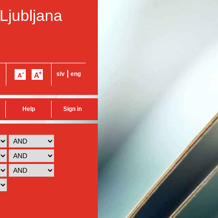
 Ljubljana
|
slv
eng
Help
Sign in