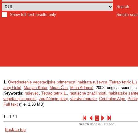
Search
Show full text results only
Simple sea
1.
Ovrednotenje vegetacijske primernosti habitata ruševca (Tetrao tetrix L.)
Jurij Gulič
,
Marijan Kotar
,
Miran Čas
,
Miha Adamič
, 2003, original scientific 
Keywords:
ruševec
,
Tetrao tetrix L.
,
rastiščne značilnosti
,
habitatske zaht
vegetacijski popisi
,
zaraščanje planj
,
varstvo narave
,
Centralne Alpe
,
Pohor
Full text
(file, 1,33 MB)
1 - 1 / 1
1
Search done in 0.01 sec.
Back to top