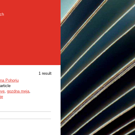
rch
1 result
 na Pohorju
article
eve
,
gozdna meja
,
je