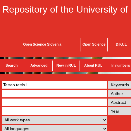
Repository of the University of
Open Science Slovenia
Open Science
DiKUL
Search
Advanced
New in RUL
About RUL
In numbers