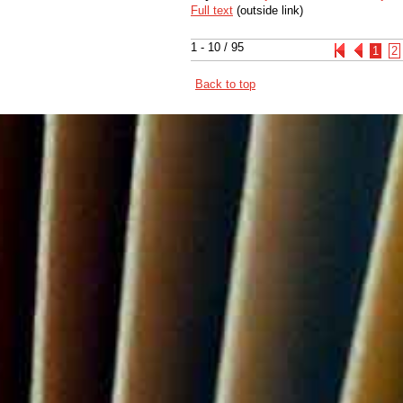
Full text
(outside link)
1 - 10 / 95
1
2
Back to top