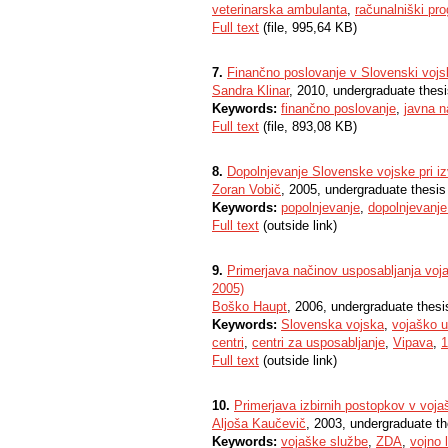
veterinarska ambulanta
,
računalniški p
Full text
(file, 995,64 KB)
7.
Finančno poslovanje v Slovenski vojsk
Sandra Klinar
, 2010, undergraduate thes
Keywords:
finančno poslovanje
,
javna n
Full text
(file, 893,08 KB)
8.
Dopolnjevanje Slovenske vojske pri i
Zoran Vobič
, 2005, undergraduate thesis
Keywords:
popolnjevanje
,
dopolnjevanje
Full text
(outside link)
9.
Primerjava načinov usposabljanja voja
2005)
Boško Haupt
, 2006, undergraduate thesi
Keywords:
Slovenska vojska
,
vojaško u
centri
,
centri za usposabljanje
,
Vipava
,
1
Full text
(outside link)
10.
Primerjava izbirnih postopkov v voja
Aljoša Kaučevič
, 2003, undergraduate th
Keywords:
vojaške službe
,
ZDA
,
vojno 