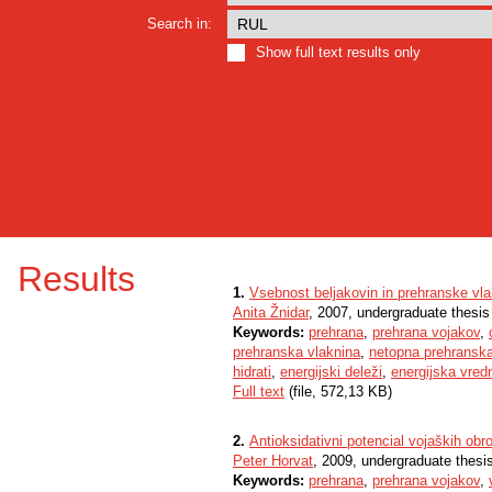
Search in:
Show full text results only
Results
1.
Vsebnost beljakovin in prehranske vl
Anita Žnidar
, 2007, undergraduate thesis
Keywords:
prehrana
,
prehrana vojakov
,
prehranska vlaknina
,
netopna prehranska
hidrati
,
energijski deleži
,
energijska vred
Full text
(file, 572,13 KB)
2.
Antioksidativni potencial vojaških obr
Peter Horvat
, 2009, undergraduate thesi
Keywords:
prehrana
,
prehrana vojakov
,