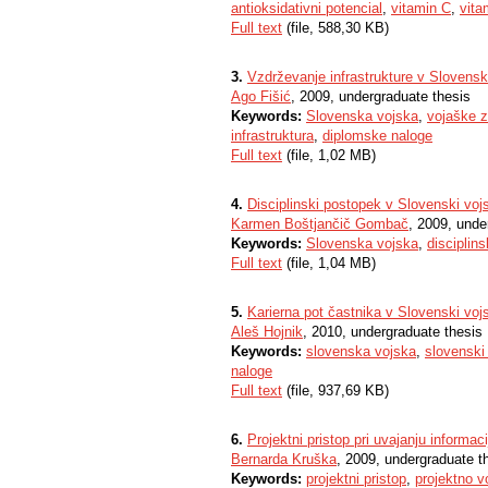
antioksidativni potencial
,
vitamin C
,
vita
Full text
(file, 588,30 KB)
3.
Vzdrževanje infrastrukture v Slovensk
Ago Fišić
, 2009, undergraduate thesis
Keywords:
Slovenska vojska
,
vojaške 
infrastruktura
,
diplomske naloge
Full text
(file, 1,02 MB)
4.
Disciplinski postopek v Slovenski voj
Karmen Boštjančič Gombač
, 2009, unde
Keywords:
Slovenska vojska
,
disciplin
Full text
(file, 1,04 MB)
5.
Karierna pot častnika v Slovenski voj
Aleš Hojnik
, 2010, undergraduate thesis
Keywords:
slovenska vojska
,
slovenski 
naloge
Full text
(file, 937,69 KB)
6.
Projektni pristop pri uvajanju informa
Bernarda Kruška
, 2009, undergraduate t
Keywords:
projektni pristop
,
projektno v