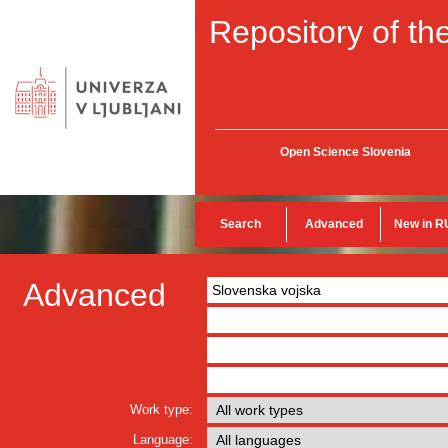
Repository of the
Open Science Slovenia
Search
Advanced
New in R
Advanced
Work type:
Language: