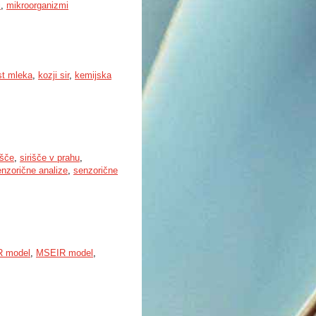
i
,
mikroorganizmi
t mleka
,
kozji sir
,
kemijska
išče
,
sirišče v prahu
,
nzorične analize
,
senzorične
R model
,
MSEIR model
,