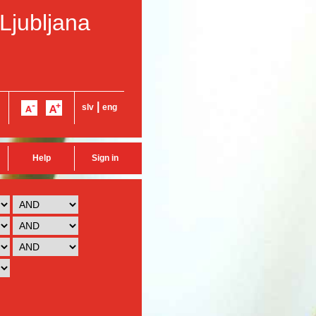
 Ljubljana
|
slv
eng
Help
Sign in