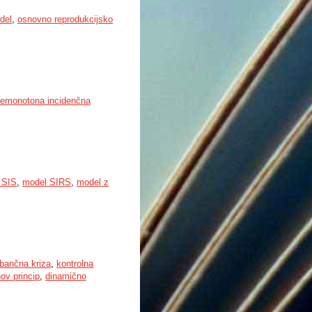
del
,
osnovno reprodukcijsko
emonotona incidenčna
 SIS
,
model SIRS
,
model z
bančna kriza
,
kontrolna
ov princip
,
dinamično