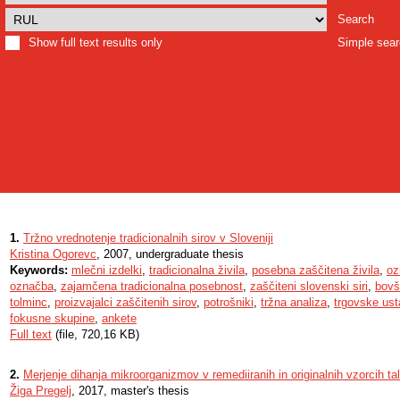
Search
Show full text results only
Simple sea
1.
Tržno vrednotenje tradicionalnih sirov v Sloveniji
Kristina Ogorevc
, 2007, undergraduate thesis
Keywords:
mlečni izdelki
,
tradicionalna živila
,
posebna zaščitena živila
,
oz
označba
,
zajamčena tradicionalna posebnost
,
zaščiteni slovenski siri
,
bovšk
tolminc
,
proizvajalci zaščitenih sirov
,
potrošniki
,
tržna analiza
,
trgovske us
fokusne skupine
,
ankete
Full text
(file, 720,16 KB)
2.
Merjenje dihanja mikroorganizmov v remediiranih in originalnih vzorcih t
Žiga Pregelj
, 2017, master's thesis