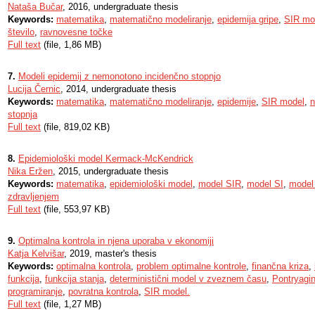
Nataša Bučar
, 2016, undergraduate thesis
Keywords:
matematika
,
matematično modeliranje
,
epidemija gripe
,
SIR mo
število
,
ravnovesne točke
Full text
(file, 1,86 MB)
7.
Modeli epidemij z nemonotono incidenčno stopnjo
Lucija Černic
, 2014, undergraduate thesis
Keywords:
matematika
,
matematično modeliranje
,
epidemije
,
SIR model
,
n
stopnja
Full text
(file, 819,02 KB)
8.
Epidemiološki model Kermack-McKendrick
Nika Eržen
, 2015, undergraduate thesis
Keywords:
matematika
,
epidemiološki model
,
model SIR
,
model SI
,
model
zdravljenjem
Full text
(file, 553,97 KB)
9.
Optimalna kontrola in njena uporaba v ekonomiji
Katja Kelvišar
, 2019, master's thesis
Keywords:
optimalna kontrola
,
problem optimalne kontrole
,
finančna kriza
,
funkcija
,
funkcija stanja
,
deterministični model v zveznem času
,
Pontryagin
programiranje
,
povratna kontrola
,
SIR model.
Full text
(file, 1,27 MB)