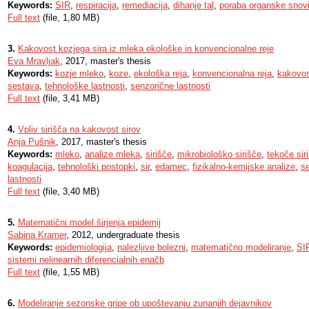
Keywords:
SIR
,
respiracija
,
remediacija
,
dihanje tal
,
poraba organske snov
Full text
(file, 1,80 MB)
3.
Kakovost kozjega sira iz mleka ekološke in konvencionalne reje
Eva Mravljak
, 2017, master's thesis
Keywords:
kozje mleko
,
koze
,
ekološka reja
,
konvencionalna reja
,
kakovos
sestava
,
tehnološke lastnosti
,
senzorične lastnosti
Full text
(file, 3,41 MB)
4.
Vpliv sirišča na kakovost sirov
Anja Pušnik
, 2017, master's thesis
Keywords:
mleko
,
analize mleka
,
sirišče
,
mikrobiološko sirišče
,
tekoče sir
koagulacija
,
tehnološki postopki
,
sir
,
edamec
,
fizikalno-kemijske analize
,
se
lastnosti
Full text
(file, 3,40 MB)
5.
Matematični model širjenja epidemij
Sabina Kramer
, 2012, undergraduate thesis
Keywords:
epidemiologija
,
nalezljive bolezni
,
matematično modeliranje
,
SI
sistemi nelinearnih diferencialnih enačb
Full text
(file, 1,55 MB)
6.
Modeliranje sezonske gripe ob upoštevanju zunanjih dejavnikov