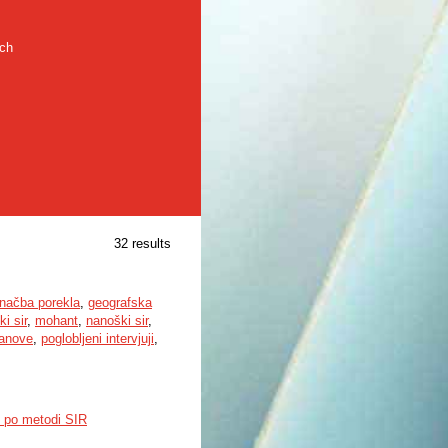
rch
32 results
načba porekla
,
geografska
i sir
,
mohant
,
nanoški sir
,
tanove
,
poglobljeni intervjuji
,
al po metodi SIR