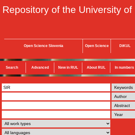
Repository of the University of
Open Science Slovenia
Open Science
DiKUL
Search
Advanced
New in RUL
About RUL
In numbers