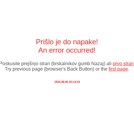
Prišlo je do napake!
An error occurred!
Poskusite prejšnjo stran (brskalnikov gumb Nazaj) ali
prvo stran
Try previous page (browser's Back Button) or the
first page
.
2026.08.06 03:14:10