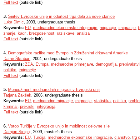
Full text
(outside link)
3.
Širitev Evropske unije in odprtost trga dela za nove članice
Luka Dimic
, 2003, undergraduate thesis
Keywords:
EU
,
mednarodne ekonomske integracije
,
migracije
,
imigracije
,
t
znanje
,
kadri
,
brezposelnost
,
raziskave
,
analiza
Full text
(outside link)
4.
Demografske razlike med Evropo in Združenimi državami Amerike
Damir Škraban
, 2004, undergraduate thesis
Keywords:
ZDA
,
Evropa
,
mednarodne primerjave
,
demografija
,
prebivalstvi
politika
,
imigracije
Full text
(outside link)
5.
Menedžment mednarodnih migracij v Evropski uniji
Tatjana Zakšek
, 2006, undergraduate thesis
Keywords:
EU
,
mednarodne migracije
,
migracije
,
statistika
,
politika
,
proble
kriminal
,
prekrški
,
integracija
Full text
(outside link)
6.
Vstop Turčije v Evropsko unijo in mobilnost delovne sile
Damjan Sinigoj
, 2009, master's thesis
Keywords:
EU
,
Turčija
,
mednarodne ekonomske integracije
,
članstvo
,
trg 