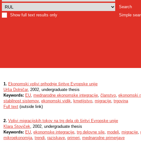
Search
Show full text results only
Simple sea
1.
Ekonomski vplivi prihodnje širitve Evropske unije
Urša Dolničar
, 2002, undergraduate thesis
Keywords:
EU
,
mednarodne ekonomske integracije
,
članstvo
,
ekonomski r
stabilnost sistemov
,
ekonomski vidik
,
kmetijstvo
,
migracije
,
trgovina
Full text
(outside link)
2.
Vplivi migracijskih tokov na trg dela ob širitvi Evropske unije
Klara Stoviček
, 2002, undergraduate thesis
Keywords:
EU
,
ekonomske integracije
,
trg delovne sile
,
modeli
,
migracije
,
mikroekonomija
,
trendi
,
raziskave
,
primeri
,
mednarodne primerjave