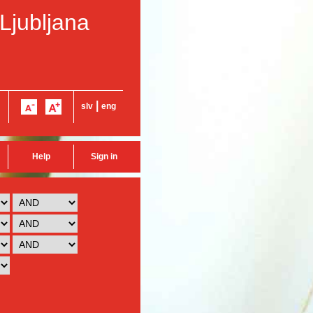
 Ljubljana
|
slv
eng
Help
Sign in