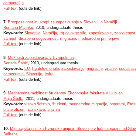
demografija
Full text
(outside link)
7.
Brezposelnost in ukrepi za zaposlovanje v Sloveniji in Nemčiji
Romana Marinko
, 2010, undergraduate thesis
Keywords:
Slovenija
,
Nemčija
,
trg delovne sile
,
zaposlovanje
,
zaposlenost
varnost
,
družbena odgovornost
,
migracije
,
mednarodne primerjave
Full text
(outside link)
8.
Možnosti zaposlovanja v Evropski uniji
Senada Šabić
, 2010, undergraduate thesis
Keywords:
EU
,
trg delovne sile
,
zaposlovanje
,
migracije
,
znanje
,
socialna 
primeerjave
,
Slovenija
,
Irska
Full text
(outside link)
9.
Mednarodna mobilnost študentov Ekonomske fakultete v Ljubljani
Maja Štolfa
, 2011, undergraduate thesis
Keywords:
visoko šolstvo
,
študenti
,
mednarodne migracije
,
programi
,
Era
bilateralizem
,
raziskave
,
analiza
Full text
(outside link)
10.
Migracijska politika Evropske unije in Slovenije v luči migracij med Sl
Balkana