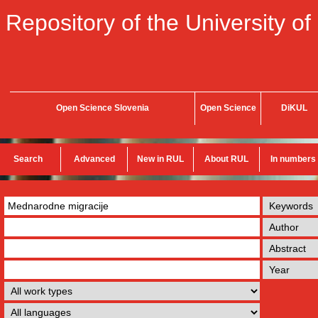
Repository of the University of
Open Science Slovenia
Open Science
DiKUL
Search
Advanced
New in RUL
About RUL
In numbers