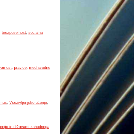
,
brezposelnost
,
socialna
varnost
,
pravice
,
mednarodne
smus
,
Vseživljenjsko učenje
,
ovenijo in državami zahodnega