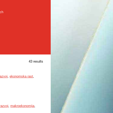
rch
43 results
azvoj
,
ekonomska rast
,
razvoj
,
makroekonomija
,