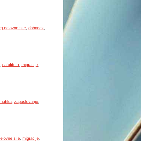
rg delovne sile
,
dohodek
,
,
nataliteta
,
migracije
,
matika
,
zaposlovanje
,
delovne sile
,
migracije
,