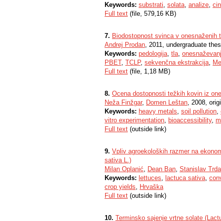
Keywords:
substrati
,
solata
,
analize
,
ci
Full text
(file, 579,16 KB)
7.
Biodostopnost svinca v onesnaženih t
Andrej Prodan
, 2011, undergraduate thes
Keywords:
pedologija
,
tla
,
onesnaževanj
PBET
,
TCLP
,
sekvenčna ekstrakcija
,
Me
Full text
(file, 1,18 MB)
8.
Ocena dostopnosti težkih kovin iz on
Neža Finžgar
,
Domen Leštan
, 2008, origi
Keywords:
heavy metals
,
soil pollution
,
vitro experimentation
,
bioaccessibility
,
m
Full text
(outside link)
9.
Vpliv agroekoloških razmer na ekonom
sativa L.)
Milan Oplanić
,
Dean Ban
,
Stanislav Trd
Keywords:
lettuces
,
lactuca sativa
,
conv
crop yields
,
Hrvaška
Full text
(outside link)
10.
Terminsko sajenje vrtne solate (Lact