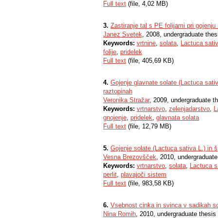
Full text
(file, 4,02 MB)
3.
Zastiranje tal s PE folijami pri gojenju
Janez Svetek
, 2008, undergraduate thes
Keywords:
vrtnine
,
solata
,
Lactuca sati
folije
,
pridelek
Full text
(file, 405,69 KB)
4.
Gojenje glavnate solate (Lactuca sativ
raztopinah
Veronika Stražar
, 2009, undergraduate t
Keywords:
vrtnarstvo
,
zelenjadarstvo
,
L
gnojenje
,
pridelek
,
glavnata solata
Full text
(file, 12,79 MB)
5.
Gojenje solate (Lactuca sativa L.) in
Vesna Brezovšček
, 2010, undergraduate
Keywords:
vrtnarstvo
,
solata
,
Lactuca s
perlit
,
plavajoči sistem
Full text
(file, 983,58 KB)
6.
Vsebnost cinka in svinca v sadikah sol
Nina Romih
, 2010, undergraduate thesis