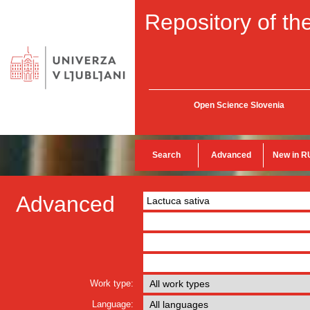
Repository of the
Open Science Slovenia
Search
Advanced
New in R
Advanced
Work type:
Language: