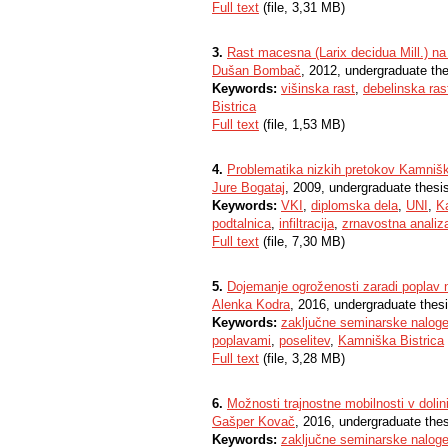
Full text
(file, 3,31 MB)
3.
Rast macesna (Larix decidua Mill.) na 
Dušan Bombač
, 2012, undergraduate th
Keywords:
višinska rast
,
debelinska ras
Bistrica
Full text
(file, 1,53 MB)
4.
Problematika nizkih pretokov Kamni
Jure Bogataj
, 2009, undergraduate thesi
Keywords:
VKI
,
diplomska dela
,
UNI
,
K
podtalnica
,
infiltracija
,
zrnavostna analiz
Full text
(file, 7,30 MB)
5.
Dojemanje ogroženosti zaradi poplav 
Alenka Kodra
, 2016, undergraduate thes
Keywords:
zaključne seminarske nalog
poplavami
,
poselitev
,
Kamniška Bistrica
Full text
(file, 3,28 MB)
6.
Možnosti trajnostne mobilnosti v dolini
Gašper Kovač
, 2016, undergraduate the
Keywords:
zaključne seminarske nalog