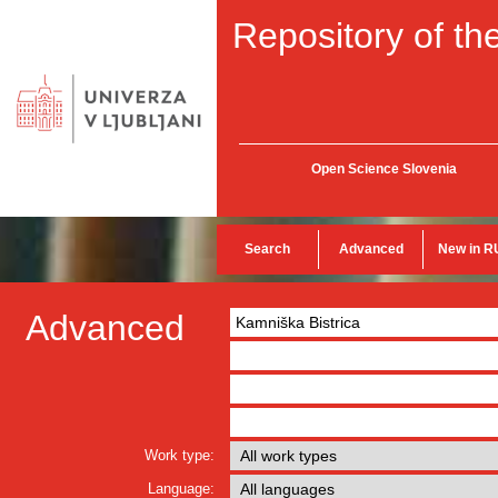
Repository of the
Open Science Slovenia
Search
Advanced
New in R
Advanced
Work type:
Language: