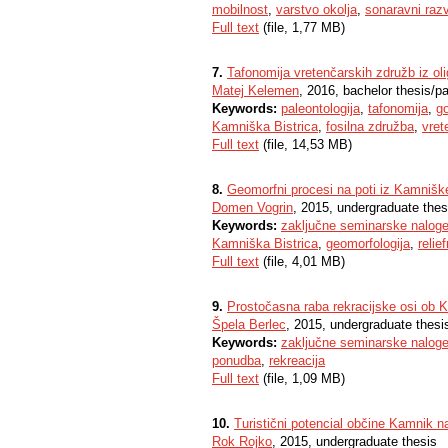
mobilnost
,
varstvo okolja
,
sonaravni raz
Full text
(file, 1,77 MB)
7.
Tafonomija vretenčarskih združb iz oli
Matej Kelemen
, 2016, bachelor thesis/p
Keywords:
paleontologija
,
tafonomija
,
go
Kamniška Bistrica
,
fosilna združba
,
vret
Full text
(file, 14,53 MB)
8.
Geomorfni procesi na poti iz Kamnišk
Domen Vogrin
, 2015, undergraduate thes
Keywords:
zaključne seminarske nalog
Kamniška Bistrica
,
geomorfologija
,
relie
Full text
(file, 4,01 MB)
9.
Prostočasna raba rekracijske osi ob K
Špela Berlec
, 2015, undergraduate thesi
Keywords:
zaključne seminarske nalog
ponudba
,
rekreacija
Full text
(file, 1,09 MB)
10.
Turistični potencial občine Kamnik 
Rok Rojko
, 2015, undergraduate thesis