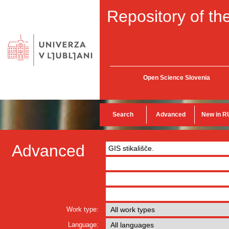
Repository of the
Open Science Slovenia
Search
Advanced
New in R
Advanced
Work type:
Language: