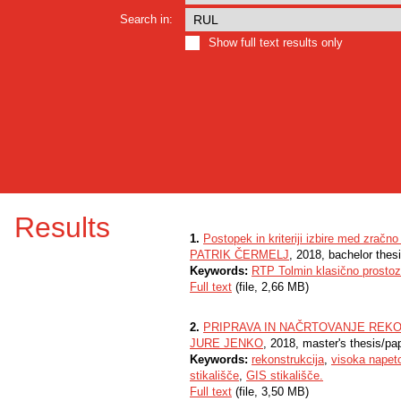
Search in:
Show full text results only
Results
1.
Postopek in kriteriji izbire med zračno
PATRIK ČERMELJ
, 2018, bachelor thes
Keywords:
RTP Tolmin klasično prostoz
Full text
(file, 2,66 MB)
2.
PRIPRAVA IN NAČRTOVANJE REKO
JURE JENKO
, 2018, master's thesis/pa
Keywords:
rekonstrukcija
,
visoka napet
stikališče
,
GIS stikališče.
Full text
(file, 3,50 MB)