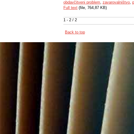
obdavčitveni problem
,
zavarovalništvo
,
Full text
(file, 764,87 KB)
1 - 2 / 2
Back to top