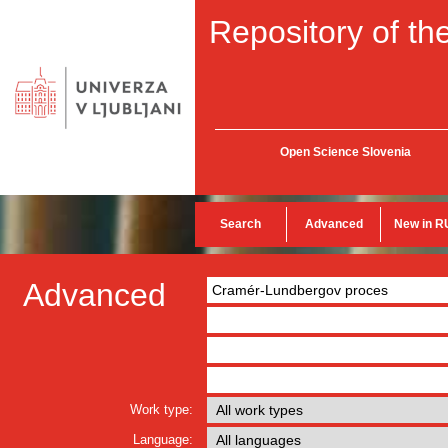
Repository of the
Open Science Slovenia
Search
Advanced
New in R
Advanced
Work type:
Language: