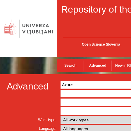
Repository of the
Open Science Slovenia
Search
Advanced
New in R
Advanced
Work type:
Language: