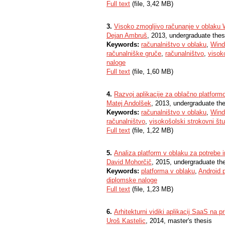
Full text
(file, 3,42 MB)
3.
Visoko zmogljivo računanje v oblaku
Dejan Ambruš
, 2013, undergraduate thes
Keywords:
računalništvo v oblaku
,
Wind
računalniške gruče
,
računalništvo
,
visoko
naloge
Full text
(file, 1,60 MB)
4.
Razvoj aplikacije za oblačno platfor
Matej Andolšek
, 2013, undergraduate th
Keywords:
računalništvo v oblaku
,
Wind
računalništvo
,
visokošolski strokovni štu
Full text
(file, 1,22 MB)
5.
Analiza platform v oblaku za potrebe i
David Mohorčič
, 2015, undergraduate th
Keywords:
platforma v oblaku
,
Android 
diplomske naloge
Full text
(file, 1,23 MB)
6.
Arhitekturni vidiki aplikacij SaaS na
Uroš Kastelic
, 2014, master's thesis