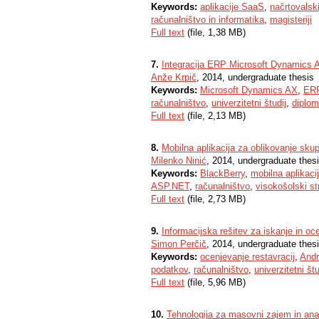
Keywords:
aplikacije SaaS
,
načrtovalski
računalništvo in informatika
,
magisteriji
Full text
(file, 1,38 MB)
7.
Integracija ERP Microsoft Dynamics 
Anže Krpič
, 2014, undergraduate thesis
Keywords:
Microsoft Dynamics AX
,
ER
računalništvo
,
univerzitetni študij
,
diplom
Full text
(file, 2,13 MB)
8.
Mobilna aplikacija za oblikovanje sku
Milenko Ninić
, 2014, undergraduate thes
Keywords:
BlackBerry
,
mobilna aplikaci
ASP.NET
,
računalništvo
,
visokošolski st
Full text
(file, 2,73 MB)
9.
Informacijska rešitev za iskanje in oc
Simon Perčič
, 2014, undergraduate thes
Keywords:
ocenjevanje restavracij
,
Andr
podatkov
,
računalništvo
,
univerzitetni štu
Full text
(file, 5,96 MB)
10.
Tehnologija za masovni zajem in anal