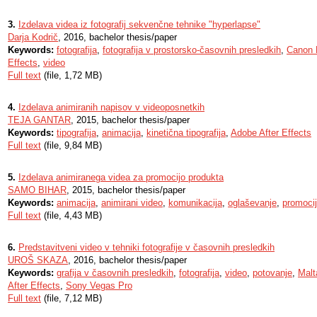
3.
Izdelava videa iz fotografij sekvenčne tehnike "hyperlapse"
Darja Kodrič
, 2016, bachelor thesis/paper
Keywords:
fotografija
,
fotografija v prostorsko-časovnih presledkih
,
Canon
Effects
,
video
Full text
(file, 1,72 MB)
4.
Izdelava animiranih napisov v videoposnetkih
TEJA GANTAR
, 2015, bachelor thesis/paper
Keywords:
tipografija
,
animacija
,
kinetična tipografija
,
Adobe After Effects
Full text
(file, 9,84 MB)
5.
Izdelava animiranega videa za promocijo produkta
SAMO BIHAR
, 2015, bachelor thesis/paper
Keywords:
animacija
,
animirani video
,
komunikacija
,
oglaševanje
,
promoci
Full text
(file, 4,43 MB)
6.
Predstavitveni video v tehniki fotografije v časovnih presledkih
UROŠ SKAZA
, 2016, bachelor thesis/paper
Keywords:
grafija v časovnih presledkih
,
fotografija
,
video
,
potovanje
,
Malt
After Effects
,
Sony Vegas Pro
Full text
(file, 7,12 MB)