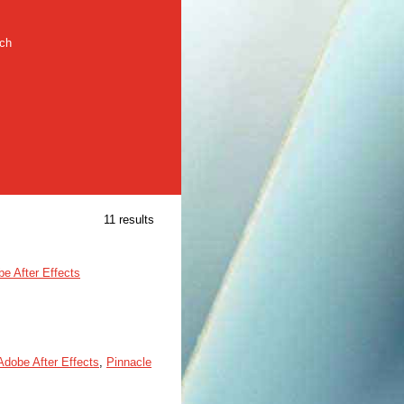
rch
11 results
e After Effects
Adobe After Effects
,
Pinnacle