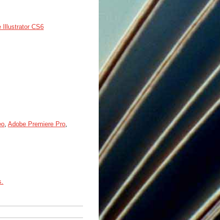
 Illustrator CS6
eo
,
Adobe Premiere Pro
,
s.