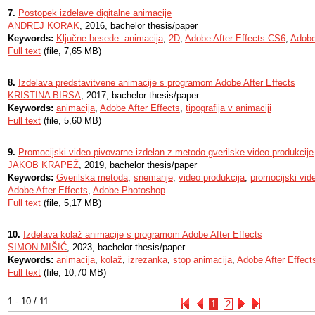
7.
Postopek izdelave digitalne animacije
ANDREJ KORAK
, 2016, bachelor thesis/paper
Keywords:
Ključne besede: animacija
,
2D
,
Adobe After Effects CS6
,
Adobe
Full text
(file, 7,65 MB)
8.
Izdelava predstavitvene animacije s programom Adobe After Effects
KRISTINA BIRSA
, 2017, bachelor thesis/paper
Keywords:
animacija
,
Adobe After Effects
,
tipografija v animaciji
Full text
(file, 5,60 MB)
9.
Promocijski video pivovarne izdelan z metodo gverilske video produkcije
JAKOB KRAPEŽ
, 2019, bachelor thesis/paper
Keywords:
Gverilska metoda
,
snemanje
,
video produkcija
,
promocijski vid
Adobe After Effects
,
Adobe Photoshop
Full text
(file, 5,17 MB)
10.
Izdelava kolaž animacije s programom Adobe After Effects
SIMON MIŠIĆ
, 2023, bachelor thesis/paper
Keywords:
animacija
,
kolaž
,
izrezanka
,
stop animacija
,
Adobe After Effect
Full text
(file, 10,70 MB)
1 - 10 / 11
1
2