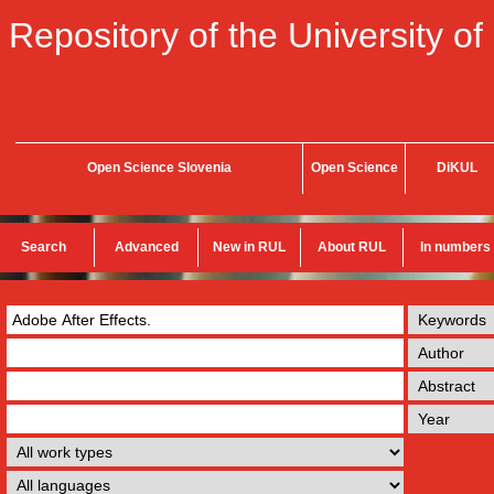
Repository of the University of
Open Science Slovenia
Open Science
DiKUL
Search
Advanced
New in RUL
About RUL
In numbers