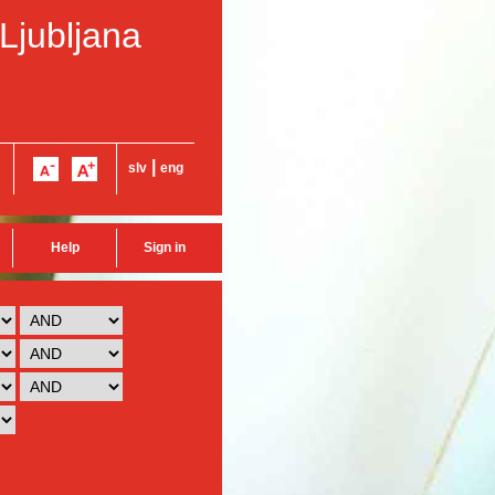
 Ljubljana
|
slv
eng
Help
Sign in