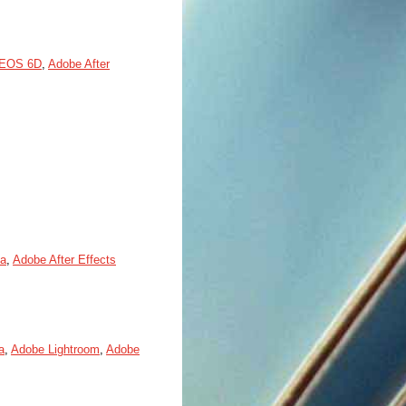
 EOS 6D
,
Adobe After
ja
,
Adobe After Effects
a
,
Adobe Lightroom
,
Adobe