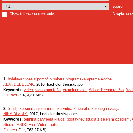
Search
Show full text results only
Simple sea
1.
Izdelava videa s pomočjo paketa programske opreme Adobe
ALJA DEBELJAK
, 2016, bachelor thesis/paper
Keywords:
video
,
video montaža
,
vizualni efekti
,
Adobe Premiere Pro
,
Adob
Full text
(file, 4,81 MB)
2.
Studijsko snemanje in montaža videa z uporabo zelenega ozadja
NIKA DIMNIK
, 2017, bachelor thesis/paper
Keywords:
tehnika barvnega ključa
,
postavitev studia z zelenim ozadjem
,
Studio
,
VSDC Free Video Editor
Full text
(file, 762,27 KB)